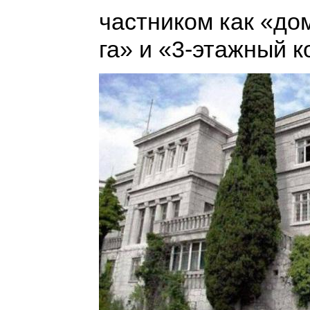
частником как «дом
га» и «3-этажный к