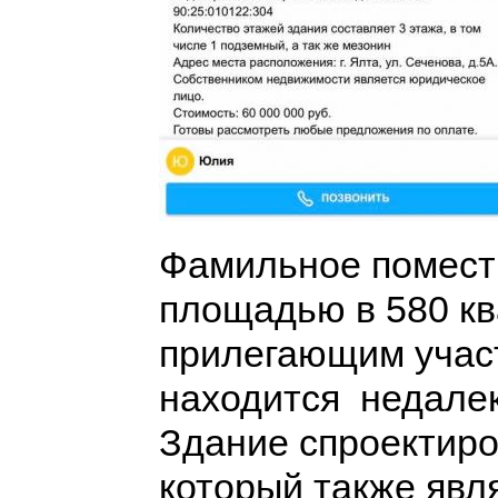
Фамильное поместь
площадью в 580 кв
прилегающим участ
находится недалек
Здание спроектиро
который также явл