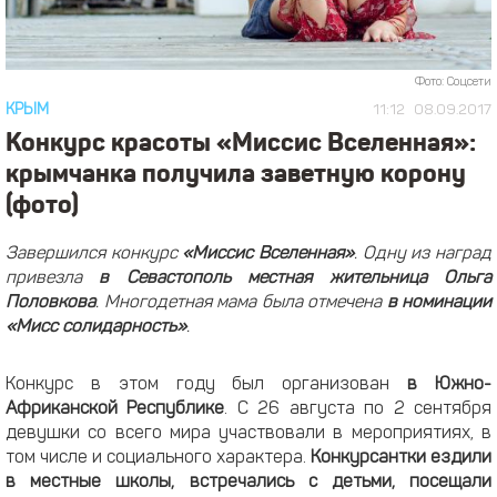
Фото: Соцсети
КРЫМ
11:12
08.09.2017
Конкурс красоты «Миссис Вселенная»:
крымчанка получила заветную корону
(фото)
Завершился конкурс
«Миссис Вселенная»
. Одну из наград
привезла
в Севастополь местная жительница Ольга
Половкова
. Многодетная мама была отмечена
в номинации
«Мисс солидарность»
.
Конкурс в этом году был организован
в Южно-
Африканской
Республике
. С 26 августа по 2 сентября
девушки со всего мира участвовали в мероприятиях, в
том числе и социального характера.
Конкурсантки ездили
в местные школы, встречались с детьми, посещали