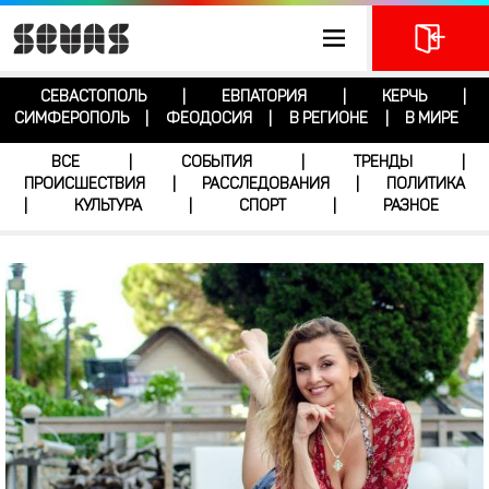
СЕВАСТОПОЛЬ
ЕВПАТОРИЯ
КЕРЧЬ
|
|
|
СИМФЕРОПОЛЬ
ФЕОДОСИЯ
В РЕГИОНЕ
В МИРЕ
|
|
|
ВСЕ
СОБЫТИЯ
ТРЕНДЫ
|
|
|
ПРОИСШЕСТВИЯ
РАССЛЕДОВАНИЯ
ПОЛИТИКА
|
|
КУЛЬТУРА
СПОРТ
РАЗНОЕ
|
|
|