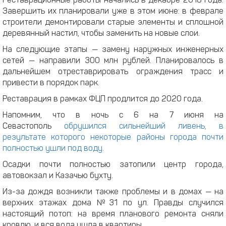
Реставрационные работы начались в декабре 2018 года.
Завершить их планировали уже в этом июне: в феврале
строители демонтировали старые элементы и сплошной
деревянный настил, чтобы заменить на новые слои.
На следующие этапы — замену наружных инженерных
сетей — направили 300 млн рублей. Планировалось в
дальнейшем отреставрировать ограждения трасс и
привести в порядок парк.
Реставрация в рамках ФЦП продлится до 2020 года.
Напомним, что в ночь с 6 на 7 июня на
Севастополь
обрушился сильнейший ливень, в
результате которого некоторые районы города почти
полностью ушли под воду.
Осадки почти полностью затопили центр города,
автовокзал и Казачью бухту.
Из-за дождя возникли также проблемы и в домах — на
верхних этажах дома №31 по ул. Правды случился
настоящий потоп: на время планового ремонта сняли
кровлю, и вся вода ушла в квартиры.