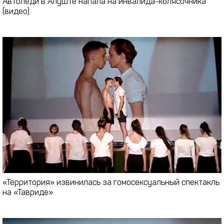
Автоледи в Алуште напала на инвалида-колясочника
(видео)
«Территория» извинилась за гомосексуальный спектакль
на «Тавриде»