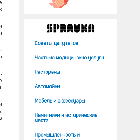
е
к
м
н
Советы депутатов
-
о
Частные медицинские услуги
Рестораны
в
е
Автомойки
.
Мебель и аксессуары
м
,
Памятники и исторические
а
места
Промышленность и