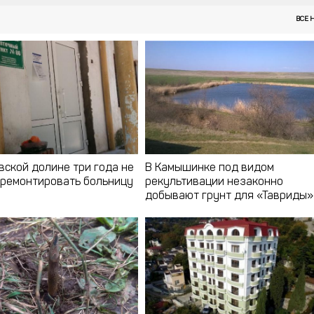
ВСЕ 
вской долине три года не
В Камышинке под видом
тремонтировать больницу
рекультивации незаконно
добывают грунт для «Тавриды»