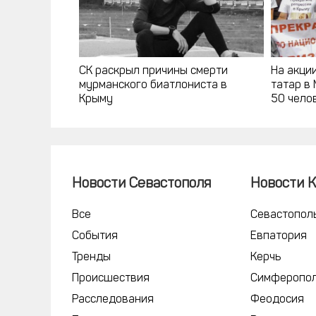
СК раскрыл причины смерти
На акци
мурманского биатлониста в
татар в
Крыму
50 чело
Новости Севастополя
Новости 
Все
Севастопол
События
Евпатория
Тренды
Керчь
Происшествия
Симферопо
Расследования
Феодосия