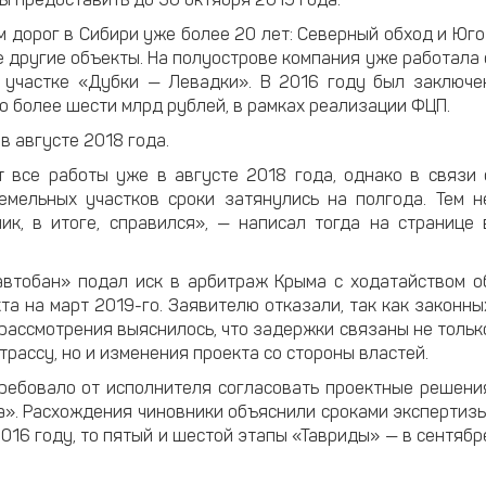
 предоставить до 30 октября 2019 года.
 дорог в Сибири уже более 20 лет: Северный обход и Юго
е другие объекты. На полуострове компания уже работала 
 участке «Дубки — Левадки». В 2016 году был заключе
ю более шести млрд рублей, в рамках реализации ФЦП.
 августе 2018 года.
т все работы уже в августе 2018 года, однако в связи 
емельных участков сроки затянулись на полгода. Тем н
ик, в итоге, справился», — написал тогда на странице 
автобан» подал иск в арбитраж Крыма с ходатайством о
та на март 2019-го. Заявителю отказали, так как законны
 рассмотрения выяснилось, что задержки связаны не тольк
трассу, но и изменения проекта со стороны властей.
требовало от исполнителя согласовать проектные решени
а». Расхождения чиновники объяснили сроками экспертизы
016 году, то пятый и шестой этапы «Тавриды» — в сентябр