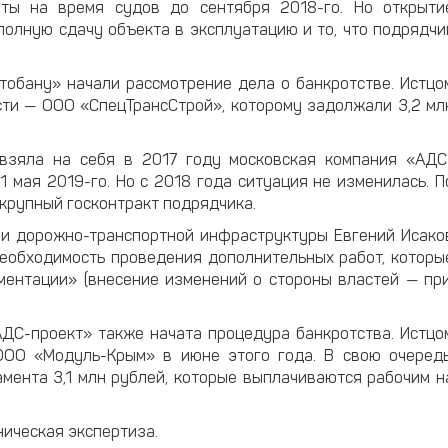
ты на время судов до сентября 2018-го. Но открыти
олную сдачу объекта в эксплуатацию и то, что подрядчи
тобану» начали рассмотрение дела о банкротстве. Истцо
сти — ООО «СпецТрансСтрой», которому задолжали 3,2 мл
 взяла на себя в 2017 году московская компания «АДС
1 мая 2019-го. Но с 2018 года ситуация не изменилась. П
крупный госконтракт подрядчика.
 и дорожно-транспортной инфраструктуры Евгений Исако
необходимость проведения дополнительных работ, которы
ментации» (внесение изменений о стороны властей — при
АДС-проект» также начата процедура банкротства. Истцо
ОО «Модуль-Крым» в июне этого года. В свою очередь
мента 3,1 млн рублей, которые выплачиваются рабочим н
ническая экспертиза.