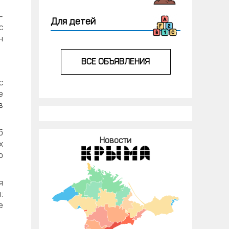
-
Для детей
с
н
ВСЕ ОБЪЯВЛЕНИЯ
с
е
в
б
Новости
х
о
я
:
е