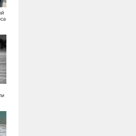
ой
рса
ли