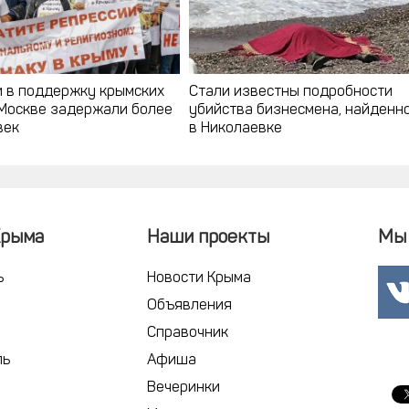
и в поддержку крымских
Стали известны подробности
 Москве задержали более
убийства бизнесмена, найденн
век
в Николаевке
Крыма
Наши проекты
Мы 
ь
Новости Крыма
Объявления
Справочник
ль
Афиша
Вечеринки