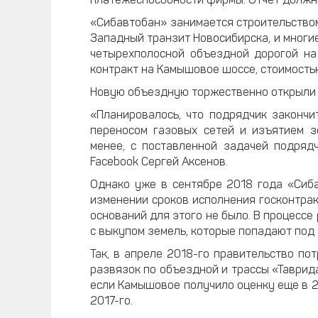
платежеспособности фирмы. Отчет должны
«Сибавтобан» занимается строительством
Западный транзит Новосибирска, и многи
четырехполосной объездной дорогой на
контракт на Камышовое шоссе, стоимость
Новую объездную торжественно открыли в
«Планировалось, что подрядчик закончи
переносом газовых сетей и изъятием з
менее, с поставленной задачей подрядч
Facebook Сергей Аксенов.
Однако уже в сентябре 2018 года «Сиб
изменении сроков исполнения госконтрак
оснований для этого не было. В процессе
с выкупом земель, которые попадают под 
Так, в апреле 2018-го правительство по
развязок по объездной и трассы «Таврид
если Камышовое получило оценку еще в 2
2017-го.