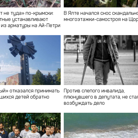
т не туда» по-крымски:
В Ялте начался снос скандальн
тные устанавливают
многоэтажки-самостроя на Що
 из арматуры на Ай-Петри
ый» отказался принимать
Против слепого инвалида,
шихся детей обратно
плюнувшего в депутата, не ста
возбуждать дело