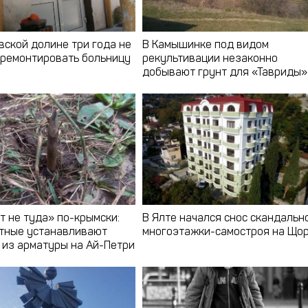
вской долине три года не
В Камышинке под видом
тремонтировать больницу
рекультивации незаконно
добывают грунт для «Тавриды»
т не туда» по-крымски:
В Ялте начался снос скандальн
тные устанавливают
многоэтажки-самостроя на Що
 из арматуры на Ай-Петри