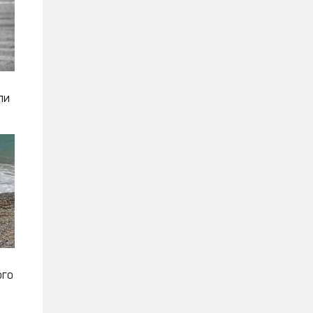
ли
ого