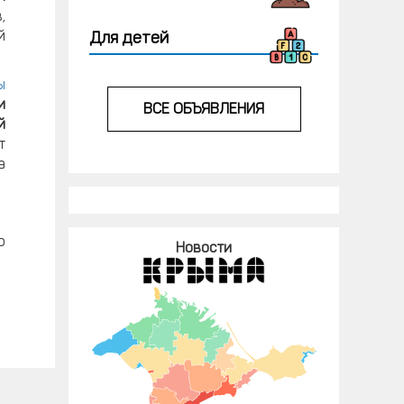
,
й
Для детей
ы
и
ВСЕ ОБЪЯВЛЕНИЯ
й
т
а
.
р
Новости