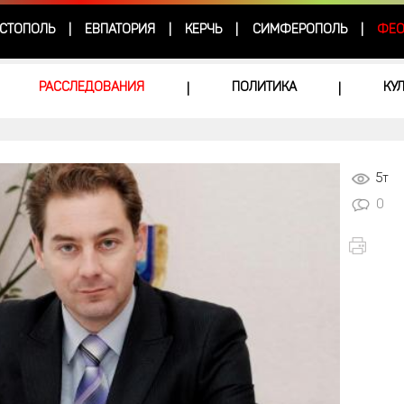
СТОПОЛЬ
ЕВПАТОРИЯ
КЕРЧЬ
СИМФЕРОПОЛЬ
ФЕО
|
|
|
|
РАССЛЕДОВАНИЯ
ПОЛИТИКА
КУ
|
|
5т
0