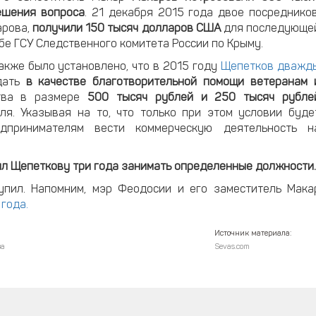
ешения вопроса
. 21 декабря 2015 года двое посредников
арова,
получили 150 тысяч долларов США
для последующе
бе ГСУ Следственного комитета России по Крыму.
акже было установлено, что в 2015 году
Щепетков дважд
ать
в качестве благотворительной помощи ветеранам 
тва в размере
500 тысяч рублей и 250 тысяч рубле
ля. Указывая на то, что только при этом условии буде
принимателям вести коммерческую деятельность н
л Щепеткову три года занимать определенные должности
упил. Напомним, мэр Феодосии и его заместитель Мака
года.
Источник материала:
ва
Sevas.com