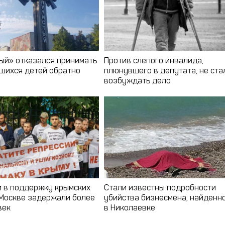
ый» отказался принимать
Против слепого инвалида,
шихся детей обратно
плюнувшего в депутата, не ста
возбуждать дело
и в поддержку крымских
Стали известны подробности
 Москве задержали более
убийства бизнесмена, найденн
век
в Николаевке