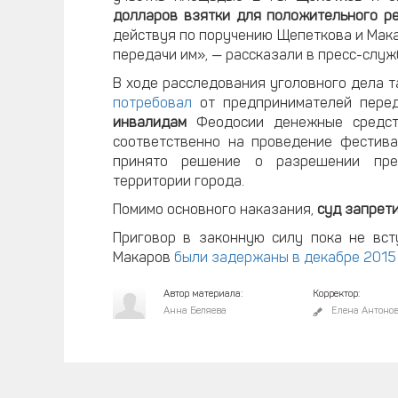
долларов взятки для положительного р
действуя по поручению Щепеткова и Мак
передачи им», — рассказали в пресс-служ
В ходе расследования уголовного дела т
потребовал
от предпринимателей перед
инвалидам
Феодосии денежные средс
соответственно на проведение фестива
принято решение о разрешении пред
территории города.
Помимо основного наказания,
суд
запрети
Приговор в законную силу пока не вст
Макаров
были задержаны в декабре 2015 
Автор материала:
Корректор:
Анна Беляева
Елена Антоно