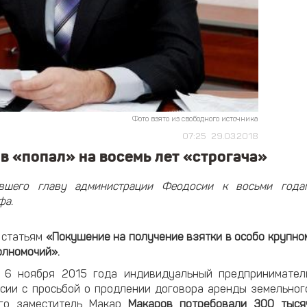
Фото взято из свободного источника
07:25
29.03.2018
 «попал» на восемь лет «строгача»
вшего главу администрации Феодосии к восьми года
фа.
 статьям
«П
окушение на получение взятки в особо крупно
олномочий».
о 6 ноября 2015 года индивидуальный предпринимател
сии с просьбой о продлении договора аренды земельног
го заместитель Макар
Макаров потребовали 300 тыся