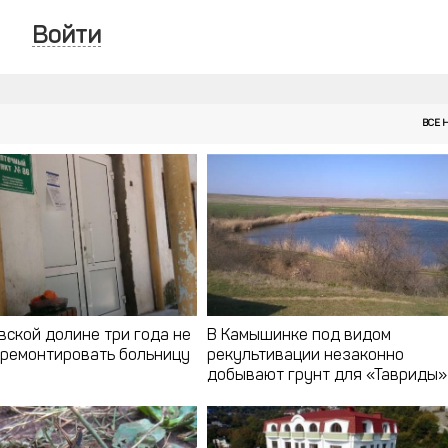
Войти
ВСЕ 
вской долине три года не
В Камышинке под видом
тремонтировать больницу
рекультивации незаконно
добывают грунт для «Тавриды»