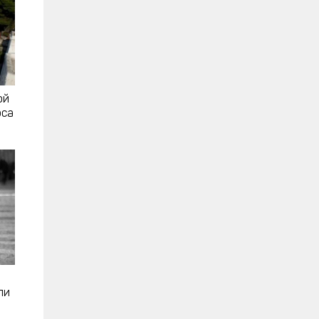
ой
рса
ли