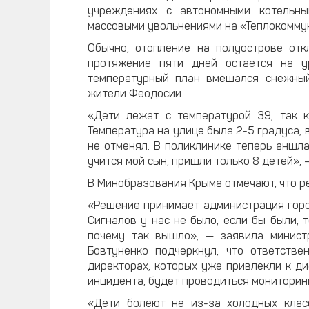
учреждениях с автономными котельн
массовыми увольнениями на «Теплокомму
Обычно, отопление на полуострове отк
протяжение пяти дней остается на у
температурный план вмешался снежный 
жители Феодосии.
«Дети лежат с температурой 39, так к
Температура на улице была 2-5 градуса, в
не отменял. В поликлинике теперь аншлаг
учится мой сын, пришли только 8 детей»,
В Минобразования Крыма отмечают, что 
«Решение принимает администрация горо
Сигналов у нас не было, если бы были, 
почему так вышло», — заявила министр
Бовтуненко подчеркнул, что ответств
директорах, которых уже привлекли к д
инцидента, будет проводиться мониторин
«Дети болеют не из-за холодных класс