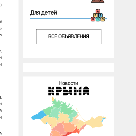
с
Для детей
а
в
ь
ВСЕ ОБЪЯВЛЕНИЯ
.
и
м
Новости
.
,
и
а
я
е