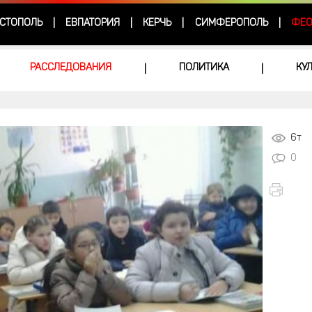
СТОПОЛЬ
ЕВПАТОРИЯ
КЕРЧЬ
СИМФЕРОПОЛЬ
ФЕО
|
|
|
|
РАССЛЕДОВАНИЯ
ПОЛИТИКА
КУ
|
|
6т
0