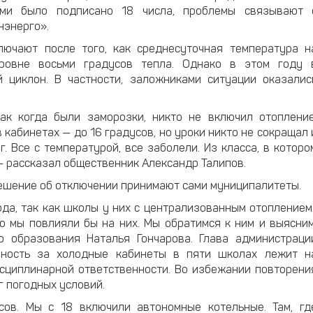
ыми было подписано 18 числа, проблемы связывают 
нэнерго».
лючают после того, как среднесуточная температура н
ровне восьми градусов тепла. Однако в этом году 
циклон. В частности, заложниками ситуации оказалис
ак когда были заморозки, никто не включил отопление
 кабинетах — до 16 градусов, но уроки никто не сокращал 
. Все с температурой, все заболели. Из класса, в которо
 — рассказал общественник Александр Талипов.
решение об отключении принимают сами муниципалитеты.
да, так как школы у них с централизованным отоплением
то мы повлияли бы на них. Мы обратимся к ним и выясним
 образования Наталья Гончарова. Глава администраци
енность за холодные кабинеты в пяти школах лежит н
исциплинарной ответственности. Во избежании повторени
г погодных условий.
ов. Мы с 18 включили автономные котельные. Там, гд