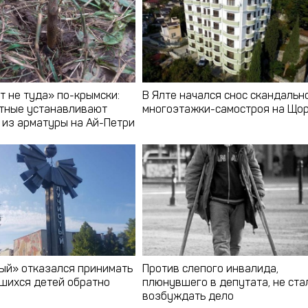
т не туда» по-крымски:
В Ялте начался снос скандальн
тные устанавливают
многоэтажки-самостроя на Що
 из арматуры на Ай-Петри
ый» отказался принимать
Против слепого инвалида,
шихся детей обратно
плюнувшего в депутата, не ста
возбуждать дело