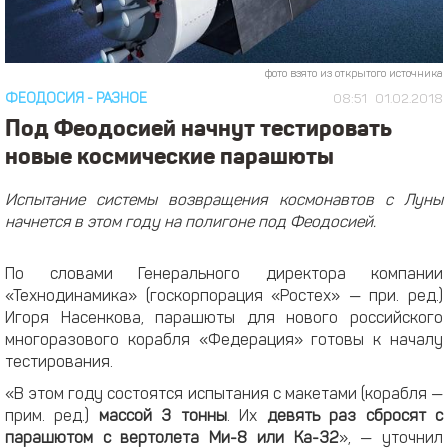
фото взято из открытого источника
ФЕОДОСИЯ
-
РАЗНОЕ
08:51
01.02.2018
Под Феодосией начнут тестировать
новые космические парашюты
Испытание системы возвращения космонавтов с Луны
начнется в этом году на полигоне под Феодосией.
По словами Генерального директора компании
«Технодинамика» (госкорпорация «Ростех» — при. ред.)
Игоря Насенкова, парашюты для нового российского
многоразового корабля «Федерация» готовы к началу
тестирования.
«В этом году состоятся испытания с макетами (корабля —
прим. ред.)
массой 3 тонны
. Их
девять раз сбросят с
парашютом с вертолета Ми-8 или Ка-32
», — уточнил