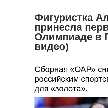
Фигуристка Ал
принесла перв
Олимпиаде в П
видео)
Сборная «ОАР» сно
российским спортс
для «золота».