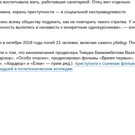
 воспитывала мать, работавшая санитаркой. Отец жил отдельно.
кина, корень преступности — в социальной несправедливости.
зно всему обществу подумать, как не повторить такого стрелка. У 
енность вылились в ненависть к конкретным однокурсникам», — ко
и в октябре 2018 года погиб 21 человек, включая самого убийцу. П
и о том, что кинокомпания продюсера Тимура Бекмамбетова Baze
 дозор», «Особо опасен», продюсировал фильмы «Время первых», 
», «Хардкор» и «Елки» — прим.ред.)
приступила к съемкам фильм
шедшей в политехническом колледже
.