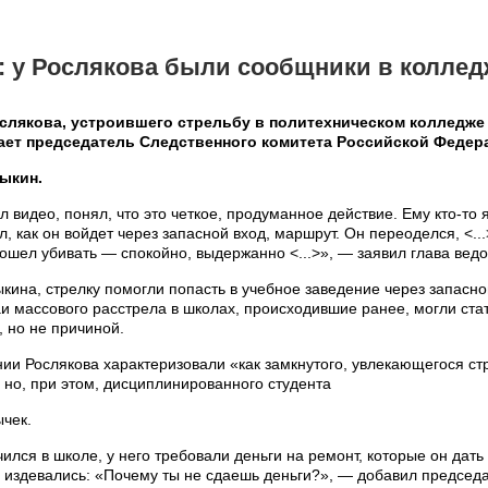
: у Рослякова были сообщники в коллед
слякова, устроившего стрельбу в политехническом колледже
ает председатель Следственного комитета Российской Феде
ыкин.
л видео, понял, что это четкое, продуманное действие. Ему кто-то 
л, как он войдет через запасной вход, маршрут. Он переоделся, <..
ошел убивать — спокойно, выдержанно <...>», — заявил глава ведо
ина, стрелку помогли попасть в учебное заведение через запасно
аи массового расстрела в школах, происходившие ранее, могли ста
, но не причиной.
ии Рослякова характеризовали «как замкнутого, увлекающегося ст
 но, при этом, дисциплинированного студента
чек.
чился в школе, у него требовали деньги на ремонт, которые он дать
 издевались: «Почему ты не сдаешь деньги?», — добавил председа