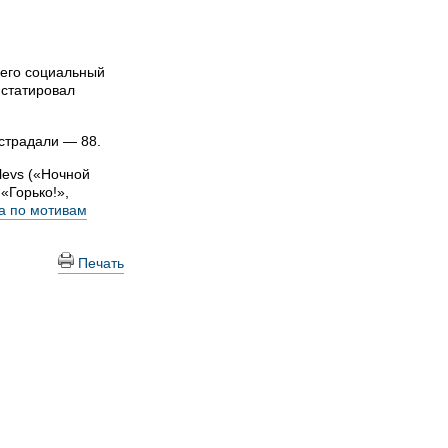
него социальный
нстатировал
острадали — 88.
levs («Ночной
«Горько!»,
а по мотивам
Печать