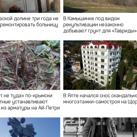
вской долине три года не
В Камышинке под видом
тремонтировать больницу
рекультивации незаконно
добывают грунт для «Тавриды»
т не туда» по-крымски:
В Ялте начался снос скандальн
тные устанавливают
многоэтажки-самостроя на Що
 из арматуры на Ай-Петри