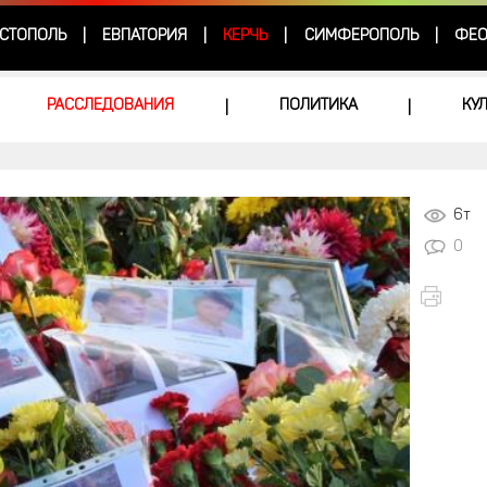
СТОПОЛЬ
ЕВПАТОРИЯ
КЕРЧЬ
СИМФЕРОПОЛЬ
ФЕО
|
|
|
|
РАССЛЕДОВАНИЯ
ПОЛИТИКА
КУ
|
|
6т
0