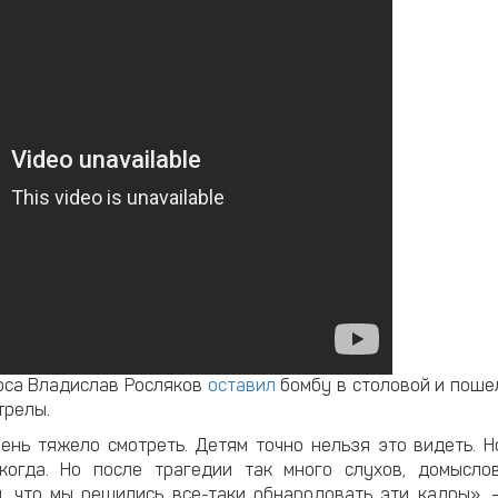
урса Владислав Росляков
оставил
бомбу в столовой и поше
трелы.
ень тяжело смотреть. Детям точно нельзя это видеть. Н
огда. Но после трагедии так много слухов, домыслов
, что мы решились все-таки обнародовать эти кадры», 