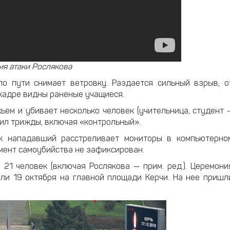
мя атаки Рослякова
по пути снимает ветровку. Раздается сильный взрыв, о
 кадре видны раненые учащиеся.
ем и убивает несколько человек (учительница, студент 
елил трижды, включая «контрольный».
ак нападавший расстреливает мониторы в компьютерно
омент самоубийства не зафиксирован.
 21 человек (включая Рослякова — прим. ред.). Церемони
ли 19 октября на главной площади Керчи. На нее пришл