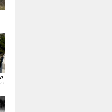
ой
рса