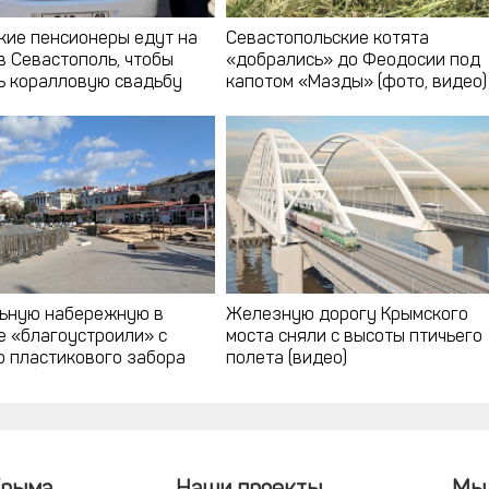
кие пенсионеры едут на
Севастопольские котята
в Севастополь, чтобы
«добрались» до Феодосии под
ь коралловую свадьбу
капотом «Мазды» (фото, видео)
ьную набережную в
Железную дорогу Крымского
е «благоустроили» с
моста сняли с высоты птичьего
 пластикового забора
полета (видео)
идео)