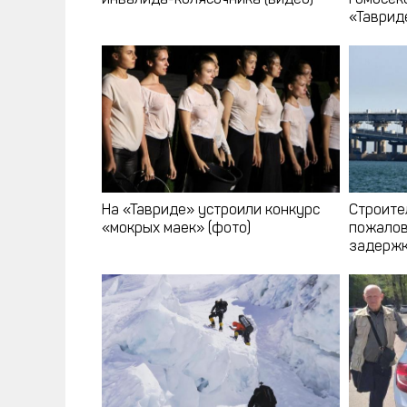
«Таврид
На «Тавриде» устроили конкурс
Строите
«мокрых маек» (фото)
пожалов
задержк