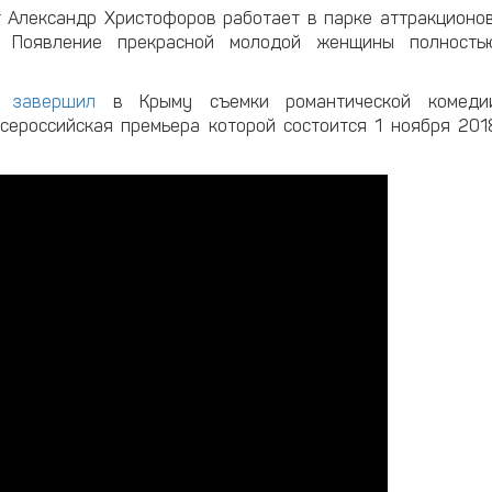
 Александр Христофоров работает в парке аттракционов
 Появление прекрасной молодой женщины полность
ян
завершил
в Крыму съемки романтической комеди
всероссийская премьера которой состоится 1 ноября 201