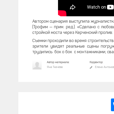
Автором сценария выступила журналистк
(Трофим — прим. ред.). «Сделано с любо
стройкой моста через Керченский пролив:
Съемки проходили во время строительства
зрители увидят реальные сцены погруж
трудились бок о бок с монтажниками, св
Автор материала:
Корректор:
Яна Ткачёва
Елена Антоно