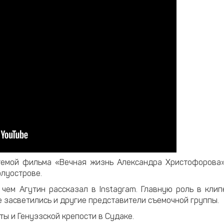
 темой фильма «Вечная жизнь Александра Христофорова»
олуострове.
чем Агутин рассказал в Instagram. Главную роль в клип
же засветились и другие представители съемочной группы.
ы и Генуэзской крепости в Судаке.