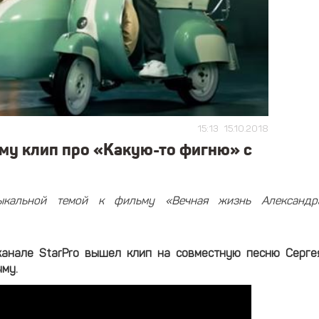
15:13
15.10.2018
му клип про «Какую-то фигню» с
зыкальной темой к фильму «Вечная жизнь Александр
-канале StarPro вышел клип на совместную песню Серге
ыму.