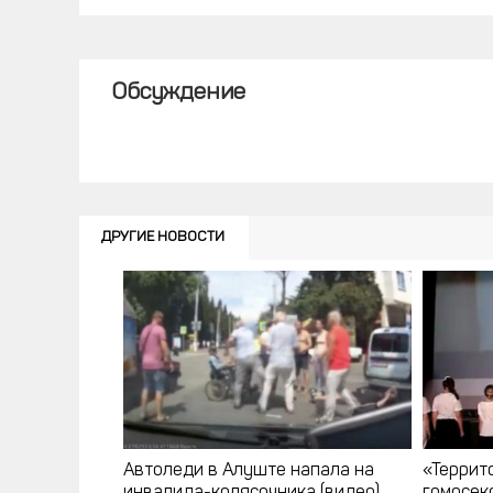
Обсуждение
ДРУГИЕ НОВОСТИ
Автоледи в Алуште напала на
«Террит
инвалида-колясочника (видео)
гомосек