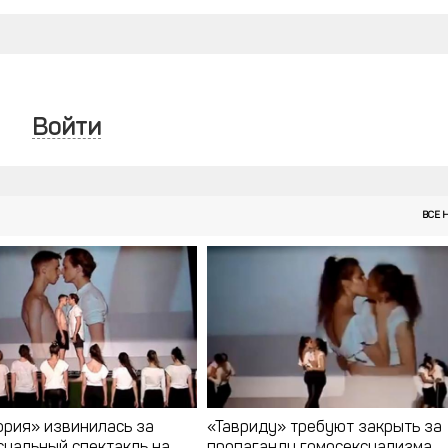
Войти
ВСЕ 
ория» извинилась за
«Тавриду» требуют закрыть за
суальный спектакль на
пропаганду гомосексуализма