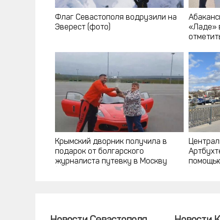
Флаг Севастополя водрузили на
Абаканс
Эверест (фото)
«Ладе» 
отметит
Крымский дворник получила в
Централ
подарок от болгарского
Артбухт
журналиста путевку в Москву
помощью
(фото)
(фото, в