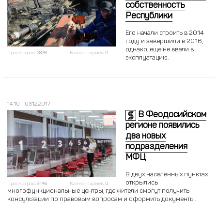
собственность
Республики
Его начали строить в 2014
году и завершили в 2016,
однако, еще не ввели в
Просмотров:
2829
Комментариев:
0
эксплуатацию.
14:10
03.12.2017
В Феодосийском
регионе появились
два новых
подразделения
МФЦ
В двух населённых пунктах
открылись
Просмотров:
3146
Комментариев:
0
многофункциональные центры, где жители смогут получить
консультации по правовым вопросам и оформить документы.