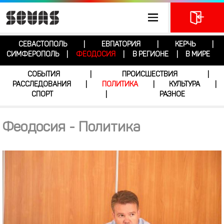
СЕВАСТОПОЛЬ
ЕВПАТОРИЯ
КЕРЧЬ
|
|
|
СИМФЕРОПОЛЬ
ФЕОДОСИЯ
В РЕГИОНЕ
В МИРЕ
|
|
|
СОБЫТИЯ
ПРОИСШЕСТВИЯ
|
|
РАССЛЕДОВАНИЯ
ПОЛИТИКА
КУЛЬТУРА
|
|
|
СПОРТ
РАЗНОЕ
|
Феодосия - Политика