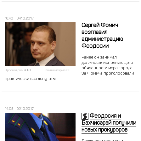
16:40
04.10.2017
Сергей Фомич
возглавил
администрацию
Феодосии
Ранее он занимал
должность исполняющего
обязанности мэра города.
Просмотров:
4060
Комментариев:
0
За Фомича проголосовали
практически все депутаты.
14:05
02.10.2017
Феодосия и
Бахчисарай получили
новых прокуроров