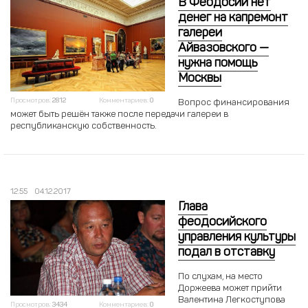
В Феодосии нет
денег на капремонт
галереи
Айвазовского —
нужна помощь
Москвы
Просмотров:
2812
Комментариев:
0
Вопрос финансирования
может быть решён также после передачи галереи в
республиканскую собственность.
12:55
04.12.2017
Глава
феодосийского
управления культуры
подал в отставку
По слухам, на место
Доржеева может прийти
Валентина Легкоступова
Просмотров:
3434
Комментариев:
0