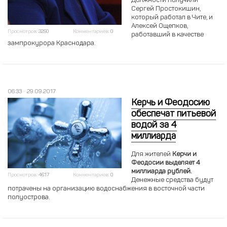
Должности получили
Сергей Простокишин,
который работал в Чите, и
Алексей Ощепков,
Просмотров:
3250
Комментариев:
0
работавший в качестве
зампрокурора Краснодара.
06:33
29.09.2017
Керчь и Феодосию
обеспечат питьевой
водой за 4
миллиарда
Для жителей
Керчи и
Феодосии выделяет 4
миллиарда рублей.
Просмотров:
4617
Комментариев:
0
Денежные средства будут
потрачены на организацию водоснабжения в восточной части
полуострова.