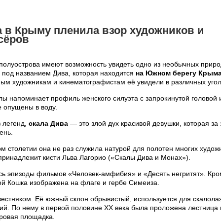
 в Крыму пленила взор художников и
сёров
 полуострова имеют возможность увидеть одно из необычных прир
 под названием Дива, которая находится
на Южном берегу Крыма
ным художникам и кинематографистам её увидели в различных угол
алы напоминает профиль женского силуэта с запрокинутой головой
 опущены в воду.
 легенд,
скала Дива
— это злой дух красивой девушки, которая за
ень.
 столетии она не раз служила натурой для полотен многих художн
принадлежит кисти Льва Лагорио («Скалы Дива и Монах»).
сь эпизоды фильмов «Человек-амфибия» и «Десять негритят». Кром
ой Кошка изображена на флаге и гербе Симеиза.
вестняком. Её южный склон обрывистый, используется для скалола
ий. По нему в первой половине XX века была проложена лестница 
ровая площадка.