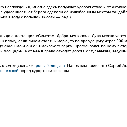
го наслаждения, многие здесь получают удовольствие и от активно
ая удаленность от берега сделали её излюбленным местом хайдайв
ки в воду с большой высоты — ред.).
ть до автостанции «Симеиз». Добраться к скале Дива можно через
 к пляжу, если лицом стоять к морю, то по правую руку через 900 м
до скалы можно и с Симеизского парка. Прогуливаясь по нему в ст
й площадки, а от неё в право отходит дорога к ступенькам, ведущи
ь о «жемчужинах»
тропы Голицына
. Напомним также, что Сергей А
ть пляжей
перед курортным сезоном.