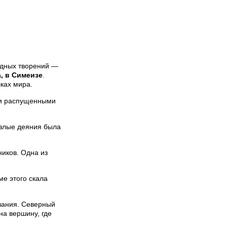
одных творений —
, в Симеизе
.
ках мира.
 и распущенными
 злые деяния была
иков. Одна из
е этого скала
зания. Северный
на вершину, где