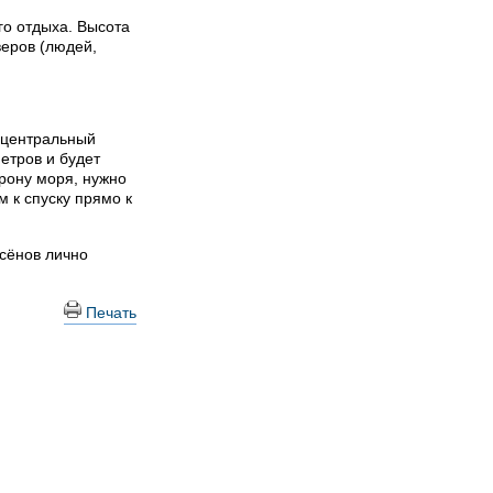
го отдыха. Высота
еров (людей,
 центральный
етров и будет
орону моря, нужно
м к спуску прямо к
ксёнов лично
Печать