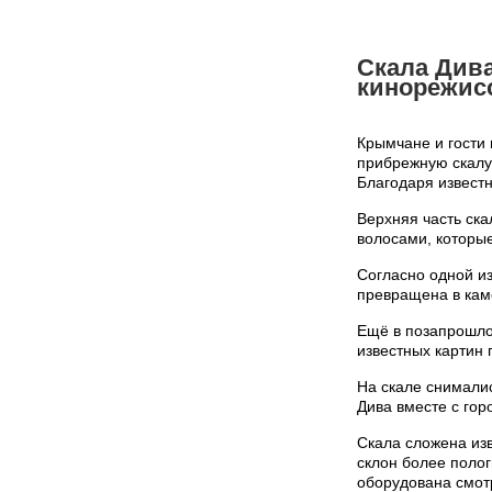
Скала Дива
кинорежис
Крымчане и гости
прибрежную скалу
Благодаря извест
Верхняя часть ск
волосами, которые
Согласно одной из
превращена в кам
Ещё в позапрошлом
известных картин 
На скале снимали
Дива вместе с гор
Скала сложена из
склон более полог
оборудована смот