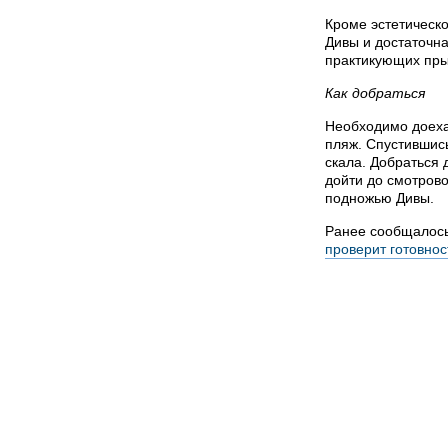
Кроме эстетическо
Дивы и достаточн
практикующих прыж
Как добраться
Необходимо доеха
пляж. Спустившись
скала. Добраться 
дойти до смотрово
подножью Дивы.
Ранее сообщалос
проверит готовнос