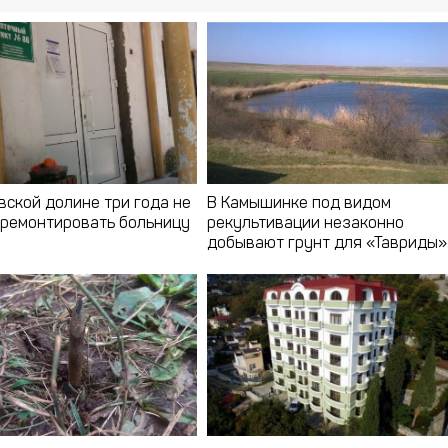
вской долине три года не
В Камышинке под видом
тремонтировать больницу
рекультивации незаконно
добывают грунт для «Тавриды»