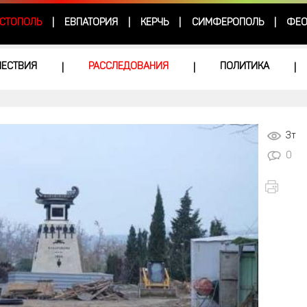
СТОПОЛЬ
ЕВПАТОРИЯ
КЕРЧЬ
СИМФЕРОПОЛЬ
ФЕО
|
|
|
|
ЕСТВИЯ
РАССЛЕДОВАНИЯ
ПОЛИТИКА
|
|
|
3т
0