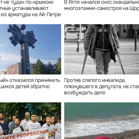
т не туда» по-крымски:
В Ялте начался снос скандальн
тные устанавливают
многоэтажки-самостроя на Що
 из арматуры на Ай-Петри
ый» отказался принимать
Против слепого инвалида,
шихся детей обратно
плюнувшего в депутата, не ста
возбуждать дело