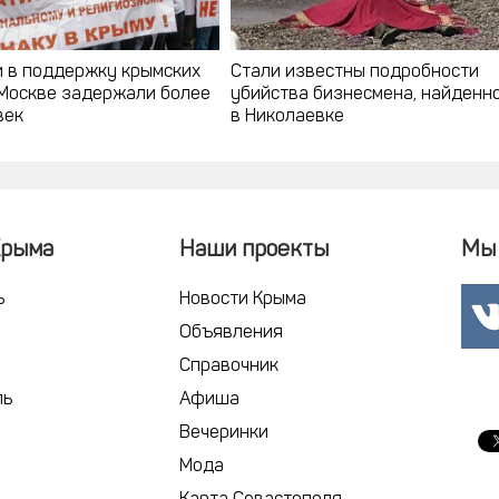
и в поддержку крымских
Стали известны подробности
 Москве задержали более
убийства бизнесмена, найденн
век
в Николаевке
Крыма
Наши проекты
Мы 
ь
Новости Крыма
Объявления
Справочник
ль
Афиша
Вечеринки
Мода