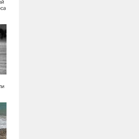
ой
рса
ли