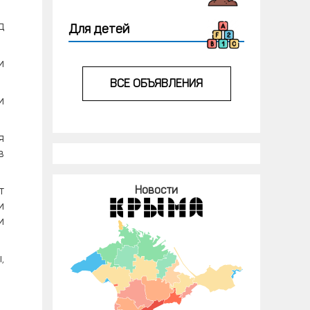
д
Для детей
и
ВСЕ ОБЪЯВЛЕНИЯ
и
я
в
Новости
т
и
и
,