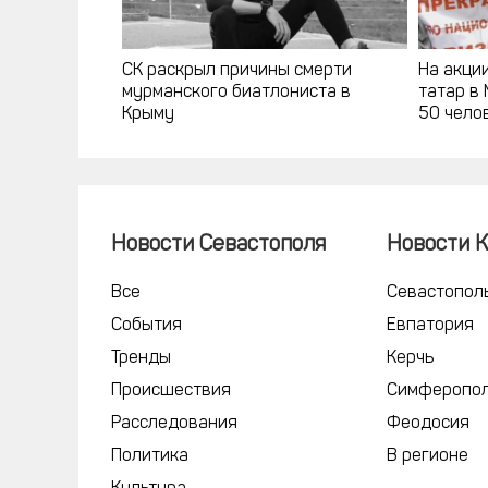
СК раскрыл причины смерти
На акци
мурманского биатлониста в
татар в
Крыму
50 чело
Новости Севастополя
Новости 
Все
Севастопол
События
Евпатория
Тренды
Керчь
Происшествия
Симферопо
Расследования
Феодосия
Политика
В регионе