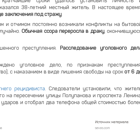
кратчайшие сроки удалось установить личность 
казался 38-летний местный житель. В настоящее врем
де заключения под стражу
.
им и отчимом постоянно возникали конфликты на бытово
случайно.
Обычная ссора переросла в драку
, окончившуюс
шенного преступления.
Расследование уголовного дел
дено уголовное дело, по признакам преступления
ство), с наказанием в виде лишения свободы на срок
от 6 д
тнего рецидивиста
. Следователи установили, что жител
го на пересечении улицы Полупанова и проспекта Ленина
 ударов и отобрал два телефона общей стоимостью боле
Источник материала:
ва
sevas.com