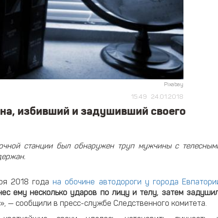
Pixabay
15:49
24.01.2018
на, избивший и задушивший своего
вочной станции был обнаружен труп мужчины с телесным
держан.
аря 2018 года
на обочине автодороги у города Евпатори
нес ему несколько ударов по лицу и телу, затем задуши
», — сообщили в пресс-службе Следственного комитета.