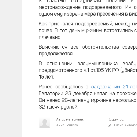
К счастью сотрудникам полиции в 
местонахождение подозреваемого. Им о
судом ему избрана
мера пресечения в ви
Как признался подозреваемый, между н
почве. В тот день мужчины встретились 
плачевно.
Выясняются все обстоятельства совер
продолжается.
В отношении злоумышленника возбуж
предусмотренного ч.1 ст.105 УК РФ (убий
15 лет
.
Ранее сообщалось о
задержании 21-ле
Евпатории 23 декабря напал на прохоже
Он нанес 26-летнему мужчине несколько
32 тысяч рублей.
Автор материала:
Корректор:
Анна Беляева
Елена Антоно