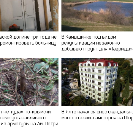
вской долине три года не
В Камышинке под видом
тремонтировать больницу
рекультивации незаконно
добывают грунт для «Тавриды»
т не туда» по-крымски:
В Ялте начался снос скандальн
тные устанавливают
многоэтажки-самостроя на Що
 из арматуры на Ай-Петри