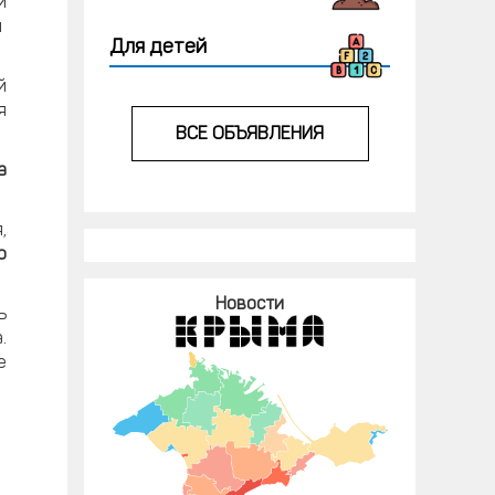
и
я
Для детей
й
я
ВСЕ ОБЪЯВЛЕНИЯ
а
,
о
Новости
ь
.
е