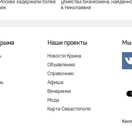
 Москве задержали более
убийства бизнесмена, найденн
век
в Николаевке
Крыма
Наши проекты
Мы 
ь
Новости Крыма
Объявления
Справочник
ль
Афиша
Вечеринки
Мода
Карта Севастополя
Конт