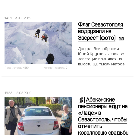
14:51
26.05.2019
Флаг Севастополя
водрузили на
Эверест (фото)
Депутат Заксобрания
Юрий Круглов в составе
делегации поднялся на
высоту 8,8 тысяч метров
Просмотров:
4864
Комментариев:
0
18:53
18.05.2019
Абаканские
пенсионеры едут на
«Ладе» в
Севастополь, чтобы
отметить
коралловую свадьбу