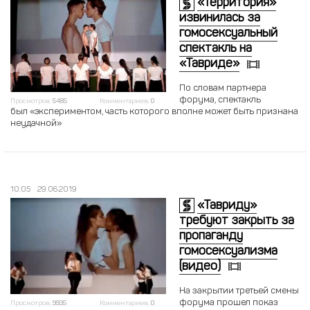
«Территория»
извинилась за
гомосексуальный
спектакль на
«Тавриде»
По словам партнера
форума, спектакль
Просмотров:
5485
Комментариев:
0
был «экспериментом, часть которого вполне может быть признана
неудачной»
10:05
29.06.2019
«Тавриду»
требуют закрыть за
пропаганду
гомосексуализма
(видео)
На закрытии третьей смены
форума прошел показ
Просмотров:
9935
Комментариев:
0