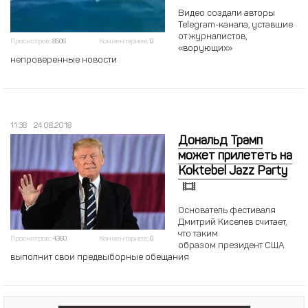
Видео создали авторы
Telegram-канала, уставшие
от журналистов,
Просмотров:
8506
Комментариев:
0
«ворующих»
непроверенные новости
11:38
24.08.2018
Дональд Трамп
может прилететь на
Koktebel Jazz Party
Основатель фестиваля
Дмитрий Киселев считает,
что таким
Просмотров:
4360
Комментариев:
0
образом президент США
выполнит свои предвыборные обещания