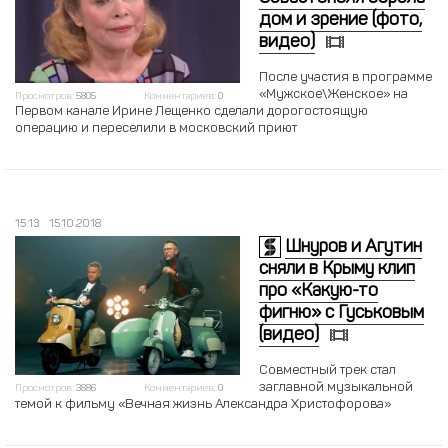
дом и зрение (фото,
видео)
После участия в программе
«Мужское\Женское» на
Просмотров:
5805
Комментариев:
0
Первом канале Ирине Лещенко сделали дорогостоящую
операцию и переселили в московский приют
15:13
15.10.2018
Шнуров и Агутин
сняли в Крыму клип
про «Какую-то
фигню» с Гуськовым
(видео)
Совместный трек стал
заглавной музыкальной
Просмотров:
3886
Комментариев:
0
темой к фильму «Вечная жизнь Александра Христофорова»