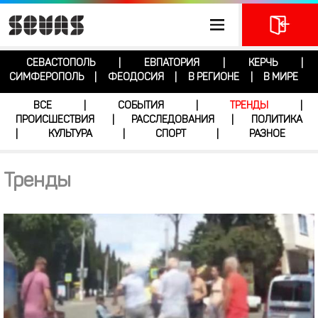
СЕВАСТОПОЛЬ
ЕВПАТОРИЯ
КЕРЧЬ
|
|
|
СИМФЕРОПОЛЬ
ФЕОДОСИЯ
В РЕГИОНЕ
В МИРЕ
|
|
|
ВСЕ
СОБЫТИЯ
ТРЕНДЫ
|
|
|
ПРОИСШЕСТВИЯ
РАССЛЕДОВАНИЯ
ПОЛИТИКА
|
|
КУЛЬТУРА
СПОРТ
РАЗНОЕ
|
|
|
Тренды