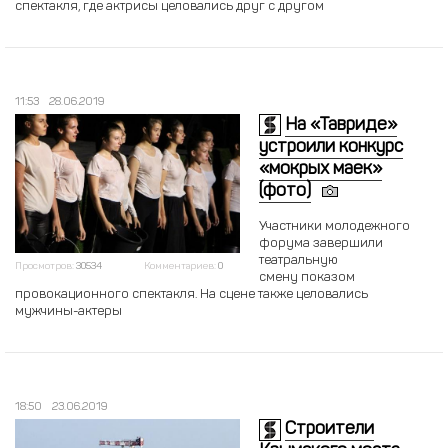
спектакля, где актрисы целовались друг с другом
11:53
28.06.2019
На «Тавриде»
устроили конкурс
«мокрых маек»
(фото)
Участники молодежного
форума завершили
театральную
Просмотров:
30534
Комментариев:
0
смену показом
провокационного спектакля. На сцене также целовались
мужчины-актеры
18:50
23.06.2019
Строители