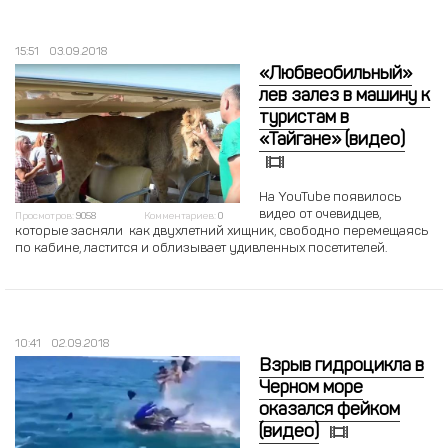
15:51
03.09.2018
«Любвеобильный»
лев залез в машину к
туристам в
«Тайгане» (видео)
На YouTube появилось
видео от очевидцев,
Просмотров:
9058
Комментариев:
0
которые засняли как двухлетний хищник, свободно перемещаясь
по кабине, ластится и облизывает удивленных посетителей.
10:41
02.09.2018
Взрыв гидроцикла в
Черном море
оказался фейком
(видео)