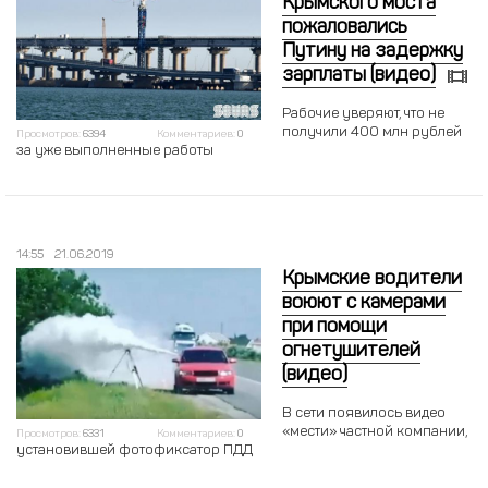
Крымского моста
пожаловались
Путину на задержку
зарплаты (видео)
Рабочие уверяют, что не
получили 400 млн рублей
Просмотров:
6394
Комментариев:
0
за уже выполненные работы
14:55
21.06.2019
Крымские водители
воюют с камерами
при помощи
огнетушителей
(видео)
В сети появилось видео
«мести» частной компании,
Просмотров:
6331
Комментариев:
0
установившей фотофиксатор ПДД