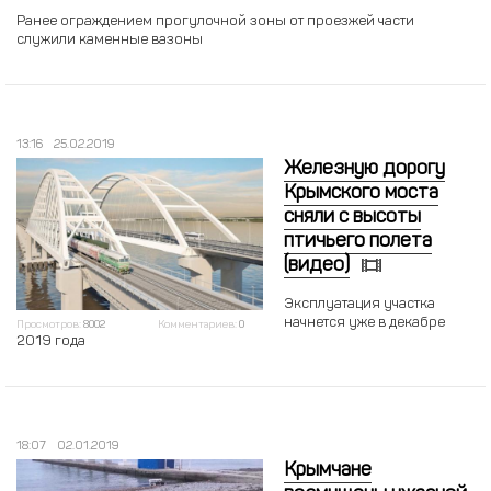
Ранее ограждением прогулочной зоны от проезжей части
служили каменные вазоны
13:16
25.02.2019
Железную дорогу
Крымского моста
сняли с высоты
птичьего полета
(видео)
Эксплуатация участка
начнется уже в декабре
Просмотров:
8002
Комментариев:
0
2019 года
18:07
02.01.2019
Крымчане