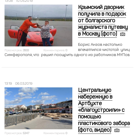
13:08
10.05.2019
Крымский дворник
получила в подарок
от болгарского
журналиста путевку
в Москву (фото)
Борис Анзов настолько
впечатлился чистотой улиц
Просмотров:
3933
Комментариев:
0
Симферополя, что решил поощрить одного из работников МУПов
13:19
06.03.2019
Центральную
набережную в
Артбухте
«благоустроили» с
помощью
пластикового забора
(фото, видео)
Просмотров:
5347
Комментариев:
0