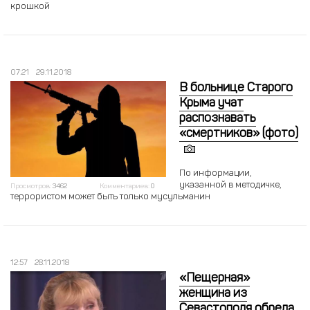
крошкой
07:21
29.11.2018
В больнице Старого
Крыма учат
распознавать
«смертников» (фото)
По информации,
указанной в методичке,
Просмотров:
3462
Комментариев:
0
террористом может быть только мусульманин
12:57
28.11.2018
«Пещерная»
женщина из
Севастополя обрела