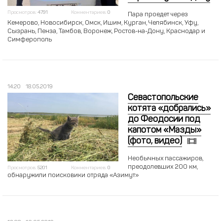
Просмотров:
4791
Комментариев:
0
Пара проедет через
Кемерово, Новосибирск, Омск, Ишим, Курган, Челябинск, Уфу,
Сызрань, Пенза, Тамбов, Воронеж, Ростов-на-Дону, Краснодар и
Симферополь
14:20
18.05.2019
Севастопольские
котята «добрались»
до Феодосии под
капотом «Мазды»
(фото, видео)
Необычных пассажиров,
преодолевших 200 км,
Просмотров:
5201
Комментариев:
0
обнаружили поисковики отряда «Азимут»