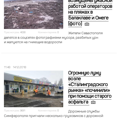
возмущены ужасной
работой операторов
на пляжах в
Балаклаве и Омеге
(фото)
Просмотров:
4030
Комментариев:
0
Жители Севастополя
делятся в соцсетях фотографиями мусора, разбитых урн
и жалуются на гниющие водоросли
11:48
14.12.2018
Огромную лужу
возле
«Сталинградского
рынка» «починили»
при помощи старого
асфальта
Просмотров:
3691
Комментариев:
0
Дорожные службы
Симферополя пригнали несколько грузовиков с дорожной