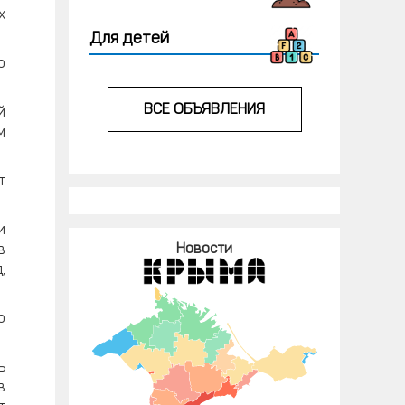
х
Для детей
о
ВСЕ ОБЪЯВЛЕНИЯ
й
м
т
и
Новости
в
,
о
ь
в