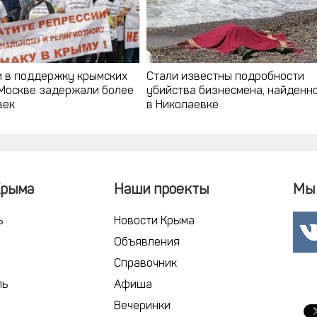
и в поддержку крымских
Стали известны подробности
 Москве задержали более
убийства бизнесмена, найденн
век
в Николаевке
Крыма
Наши проекты
Мы 
ь
Новости Крыма
Объявления
Справочник
ль
Афиша
Вечеринки