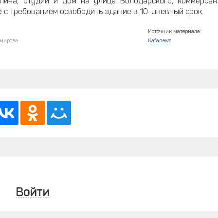
пина, студии и дом на улице Володарского, коммерсан
 с требованием освободить здание в 10-дневный срок.
Источник материала:
мирова
Kafanews
Войти