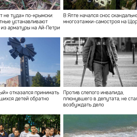
т не туда» по-крымски:
В Ялте начался снос скандальн
тные устанавливают
многоэтажки-самостроя на Що
 из арматуры на Ай-Петри
ый» отказался принимать
Против слепого инвалида,
шихся детей обратно
плюнувшего в депутата, не ста
возбуждать дело