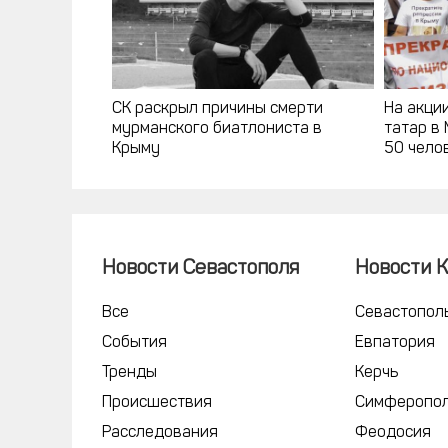
СК раскрыл причины смерти
На акци
мурманского биатлониста в
татар в
Крыму
50 чело
Новости Севастополя
Новости 
Все
Севастопол
События
Евпатория
Тренды
Керчь
Происшествия
Симферопо
Расследования
Феодосия