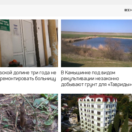
ВСЕ 
вской долине три года не
В Камышинке под видом
тремонтировать больницу
рекультивации незаконно
добывают грунт для «Тавриды»