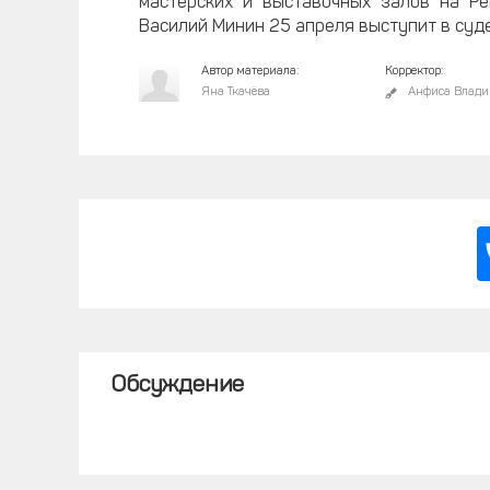
мастерских и выставочных залов на Ре
Василий Минин 25 апреля выступит в суде
Автор материала:
Корректор:
Яна Ткачёва
Анфиса Влади
Обсуждение