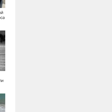
ой
рса
ли