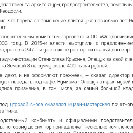
епартамента архитектуры, градостроительства, земельны
Феодосии.
л, что борьба за помещение длится уже несколько лет. Н
ет.
полнительным комитетом горсовета и ОО «Феодосийски
006 году. В 2015-м власти выступили с предложение
квадратов в 247 — и уже в июне расторгли старый договор.
ы администрации Станислава Крысина, Олещук за свой сче
на Земской 3 на сумму около 400 тысяч рублей.
не дают, и не оформляют прежнее», — сказал директор 
руют передать под кафе. Нумизмат Олещук открыл музей 
дное признание, в том числе, за самый большой клад
 под
угрозой сноса оказался музей-мастерская
почетног
ва Чижа.
водственный комбинат» и официальный представител
, которому до сих пор принадлежат несколько комплексо