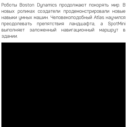
Роботы Boston Dynamics продолжают покорять мир. В
новых роликах создатели продемонстрировали новые
навыки умных машин. Человекоподобный Atlas научился
преодолевать препятствия ландшафта, а SpotMini
выполняет заложенный навигационный маршрут в
здании.