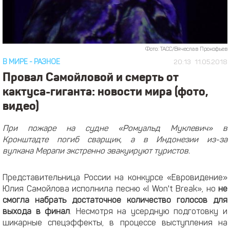
Фото: ТАСС/Вячеслав Прокофьев
В МИРЕ
-
РАЗНОЕ
20:13
11.05.2018
Провал Самойловой и смерть от
кактуса-гиганта: новости мира (фото,
видео)
При пожаре на судне «Ромуальд Муклевич» в
Кронштадте погиб сварщик, а в Индонезии из-за
вулкана Мерапи экстренно эвакуируют туристов.
Представительница России на конкурсе «Евровидение»
Юлия Самойлова исполнила песню «I Won't Break», но
не
смогла набрать достаточное количество голосов для
выхода в финал
. Несмотря на усердную подготовку и
шикарные спецэффекты, в процессе выступления на