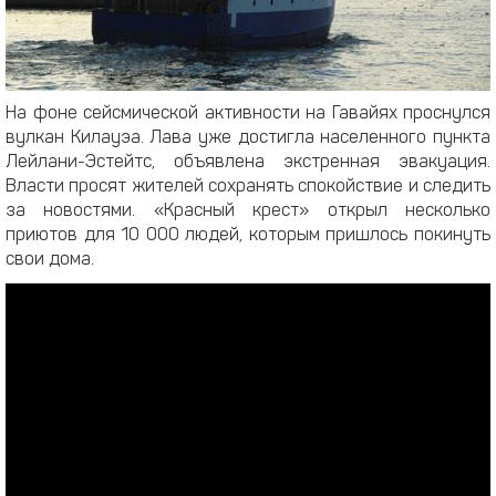
На фоне сейсмической активности на Гавайях проснулся
вулкан Килауэа. Лава уже достигла населенного пункта
Лейлани-Эстейтс, объявлена экстренная эвакуация.
Власти просят жителей сохранять спокойствие и следить
за новостями. «Красный крест» открыл несколько
приютов для 10 000 людей, которым пришлось покинуть
свои дома.