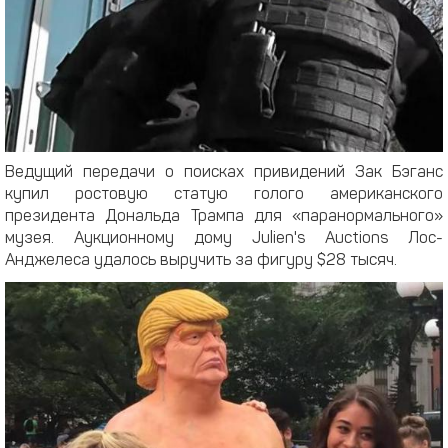
Ведущий передачи о поисках привидений Зак Бэганс
купил ростовую статую голого американского
президента Дональда Трампа для «паранормального»
музея. Аукционному дому Julien's Auctions Лос-
Анджелеса удалось выручить за фигуру $28 тысяч.