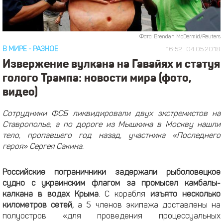
Фото: Brendan McDermid/Reuters
В МИРЕ
-
РАЗНОЕ
16:52
04.05.2018
Извержение вулкана на Гавайях и статуя
голого Трампа: новости мира (фото,
видео)
Сотрудники ФСБ ликвидировали двух экстремистов на
Ставрополье, а по дороге из Мышкина в Москву нашли
тело, пропавшего год назад, участника «Последнего
героя» Сергея Сакина.
Российские пограничники задержали рыболовецкое
судно с украинским флагом за промысел камбалы-
калкана в водах Крыма
. С корабля
изъято
несколько
километров сетей,
а 5 членов экипажа доставлены на
полуостров «для проведения процессуальных