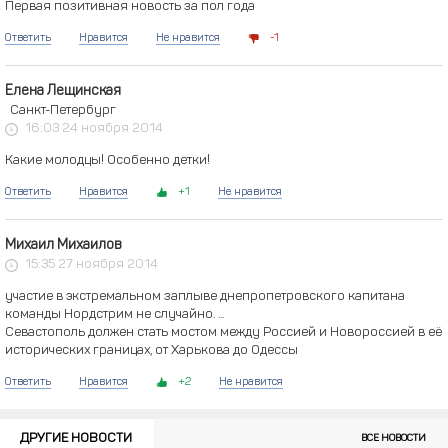
Первая позитивная новость за пол года
Ответить
Нравится
Не нравится
1
Елена Лещинская
Санкт-Петербург
16:03 24 ноября 2014
Какие молодцы! Особенно детки!
Ответить
Нравится
1
Не нравится
Михаил Михаилов
15:35 27 ноября 2014
участие в экстремальном заплыве днепропетровского капитана
команды Нордстрим не случайно. ...
Севастополь должен стать мостом между Россией и Новороссией в её
исторических границах, от Харькова до Одессы
Ответить
Нравится
2
Не нравится
ДРУГИЕ НОВОСТИ
ВСЕ НОВОСТИ