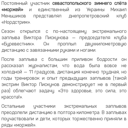
Постоянный участник
севастопольского зимнего слёта
«моржей»
и единственный из Украины Михаил
Меньшиков представлял днепропетровский клуб
«Нордстрим».
Сезон открылся с по-настоящему экстремального
заплыва Виктора Пискунова — председателя клуба
«Буревестник». Он проплыл двухкилометровую
дистанцию с завязанными руками и ногами.
После заплыва с большим приливом бодрости он
рассказал журналистам, что вода была вовсе не
холодной — 11 градусов, дистанция конечно трудная, но
годы тренировок и опыт предыдущих заплывов (такой
экстрим Виктор Пискунов демонстрирует не в первый
раз) облегчают задачу. «Это здоровье, это сила, это
красота!».
Остальные участники экстремальных заплывов
преодолели дистанцию в полтора километра. В заплывах
поучаствовали и дети, которых торжественно приняли в
ряды «моржей».