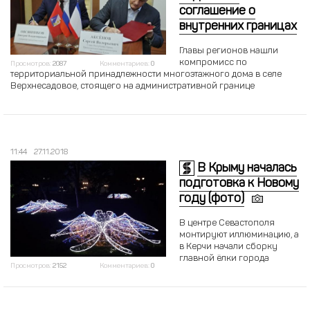
соглашение о
внутренних границах
Главы регионов нашли
компромисс по
Просмотров:
2087
Комментариев:
0
территориальной принадлежности многоэтажного дома в селе
Верхнесадовое, стоящего на административной границе
11:44
27.11.2018
В Крыму началась
подготовка к Новому
году (фото)
В центре Севастополя
монтируют иллюминацию, а
в Керчи начали сборку
главной ёлки города
Просмотров:
2152
Комментариев:
0