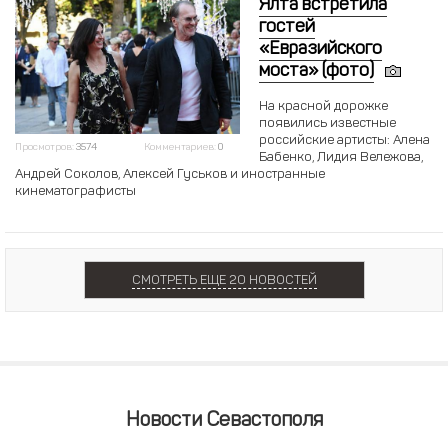
Ялта встретила
гостей
«Евразийского
моста» (фото)
На красной дорожке
появились известные
российские артисты: Алена
Просмотров:
3574
Комментариев:
0
Бабенко, Лидия Вележова,
Андрей Соколов, Алексей Гуськов и иностранные
кинематографисты
СМОТРЕТЬ ЕЩЕ 20 НОВОСТЕЙ
Новости Севастополя