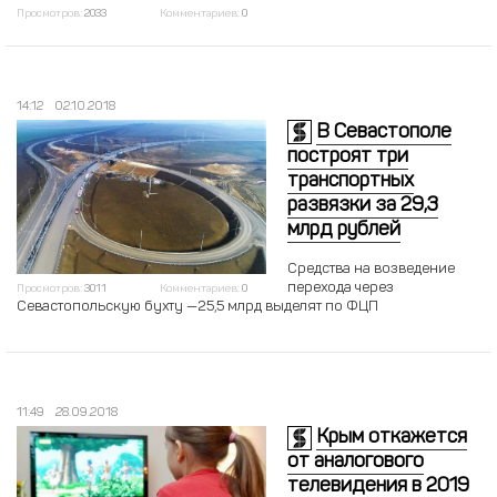
Просмотров:
2033
Комментариев:
0
14:12
02.10.2018
В Севастополе
построят три
транспортных
развязки за 29,3
млрд рублей
Средства на возведение
перехода через
Просмотров:
3011
Комментариев:
0
Севастопольскую бухту —25,5 млрд выделят по ФЦП
11:49
28.09.2018
Крым откажется
от аналогового
телевидения в 2019