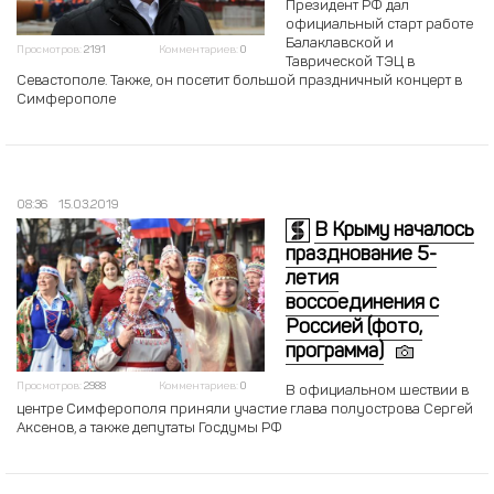
Президент РФ дал
официальный старт работе
Балаклавской и
Просмотров:
2191
Комментариев:
0
Таврической ТЭЦ в
Севастополе. Также, он посетит большой праздничный концерт в
Симферополе
08:36
15.03.2019
В Крыму началось
празднование 5-
летия
воссоединения с
Россией (фото,
программа)
Просмотров:
2988
Комментариев:
0
В официальном шествии в
центре Симферополя приняли участие глава полуострова Сергей
Аксенов, а также депутаты Госдумы РФ