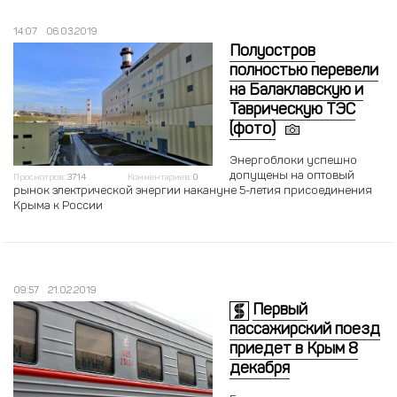
14:07
06.03.2019
Полуостров
полностью перевели
на Балаклавскую и
Таврическую ТЭС
(фото)
Энергоблоки успешно
допущены на оптовый
Просмотров:
3714
Комментариев:
0
рынок электрической энергии накануне 5-летия присоединения
Крыма к России
09:57
21.02.2019
Первый
пассажирский поезд
приедет в Крым 8
декабря