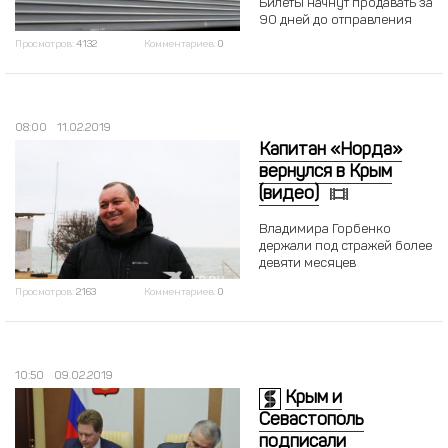
Билеты начнут продавать за
90 дней до отправления
Просмотров:
4132
Комментариев:
0
08:00
11.02.2019
Капитан «Норда»
вернулся в Крым
(видео)
Владимира Горбенко
держали под стражей более
девяти месяцев
Просмотров:
2163
Комментариев:
0
10:50
09.02.2019
Крым и
Севастополь
подписали