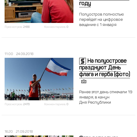
году
Полуостров полностью
перейдет на цифровое
вещание с 1 января
Просмотров:
2490
Комментариев:
0
11:00
24.09.2018
На полуострове
празднуют День
флага и герба (фото)
Ранее этот день отмечали 19
января, в канун
Дня Республики
Просмотров:
2470
Комментариев:
0
16:20
21.09.2018