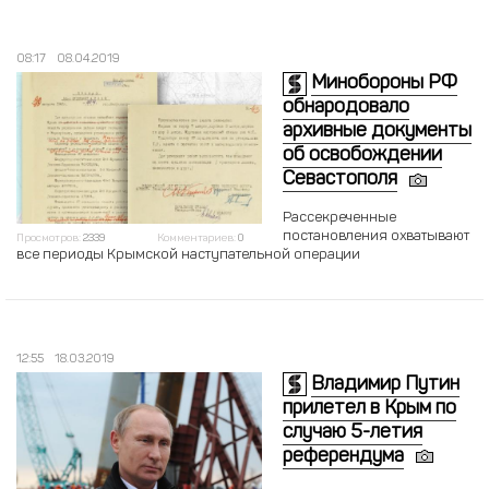
08:17
08.04.2019
Минобороны РФ
обнародовало
архивные документы
об освобождении
Севастополя
Рассекреченные
постановления охватывают
Просмотров:
2339
Комментариев:
0
все периоды Крымской наступательной операции
12:55
18.03.2019
Владимир Путин
прилетел в Крым по
случаю 5-летия
референдума