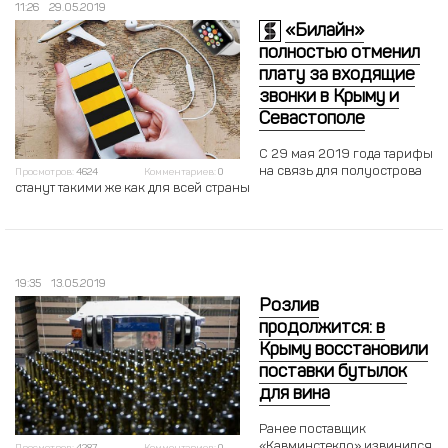
11:26
29.05.2019
«Билайн»
полностью отменил
плату за входящие
звонки в Крыму и
Севастополе
С 29 мая 2019 года тарифы
на связь для полуострова
Просмотров:
4624
Комментариев:
0
станут такими же как для всей страны
19:35
13.05.2019
Розлив
продолжится: в
Крыму восстановили
поставки бутылок
для вина
Ранее поставщик
«Кавминстекло» извинился