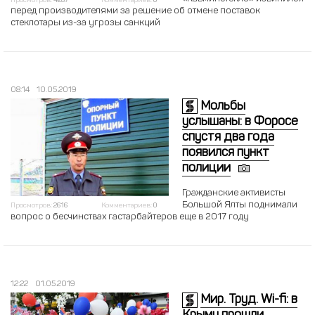
Просмотров:
4287
Комментариев:
0
перед производителями за решение об отмене поставок
стеклотары из-за угрозы санкций
08:14
10.05.2019
Мольбы
услышаны: в Форосе
спустя два года
появился пункт
полиции
Гражданские активисты
Большой Ялты поднимали
Просмотров:
2616
Комментариев:
0
вопрос о бесчинствах гастарбайтеров еще в 2017 году
12:22
01.05.2019
Мир. Труд. Wi-fi: в