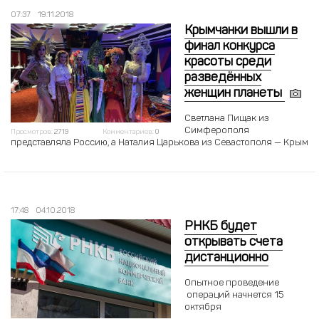
07:37
19.11.2018
Крымчанки вышли в
финал конкурса
красоты среди
разведённых
женщин планеты
Светлана Пищак из
Симферополя
Просмотров:
2719
Комментариев:
0
представляла Россию, а Наталия Царькова из Севастополя — Крым
17:48
04.10.2018
РНКБ будет
открывать счета
дистанционно
Опытное проведение
операций начнется 15
октября