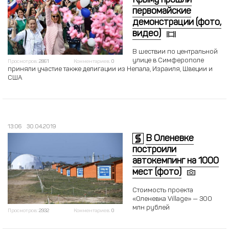
Крыму прошли
первомайские
демонстрации (фото,
видео)
В шествии по центральной
улице в Симферополе
Просмотров:
2861
Комментариев:
0
приняли участие также делигации из Непала, Израиля, Швеции и
США
13:06
30.04.2019
В Оленевке
построили
автокемпинг на 1000
мест (фото)
Стоимость проекта
«Оленевка Village» — 300
млн рублей
Просмотров:
2932
Комментариев:
0