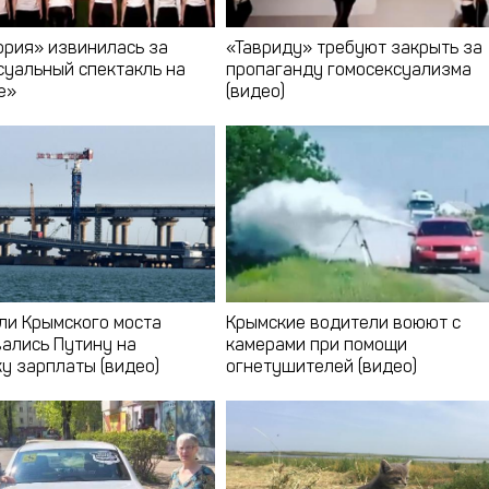
ория» извинилась за
«Тавриду» требуют закрыть за
суальный спектакль на
пропаганду гомосексуализма
е»
(видео)
ли Крымского моста
Крымские водители воюют с
ались Путину на
камерами при помощи
у зарплаты (видео)
огнетушителей (видео)