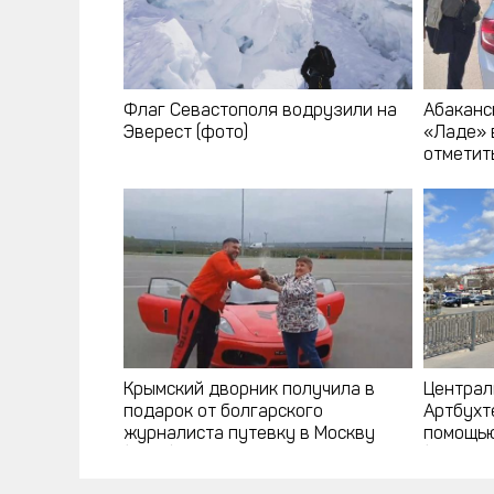
Флаг Севастополя водрузили на
Абаканс
Эверест (фото)
«Ладе» 
отметит
Крымский дворник получила в
Централ
подарок от болгарского
Артбухт
журналиста путевку в Москву
помощью
(фото)
(фото, в