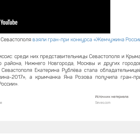
и Севастополя
взяли гран-при конкурса «Жемчужина Росси
иссис: среди них представительницы Севастополя и Крыма
о района, Нижнего Новгорода, Москвы и других городо
а Севастополя Екатерина Рублёва стала обладательнице
ина-2017», а крымчанка Яна Розова получила гран-пр
оссии».
Источник материала:
ва
Sevas.com