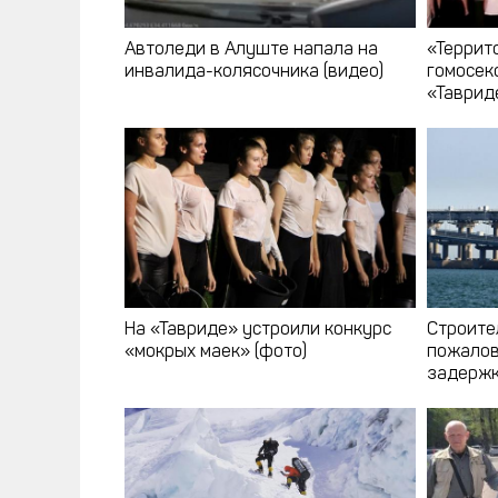
Автоледи в Алуште напала на
«Террит
инвалида-колясочника (видео)
гомосек
«Таврид
На «Тавриде» устроили конкурс
Строите
«мокрых маек» (фото)
пожалов
задержк