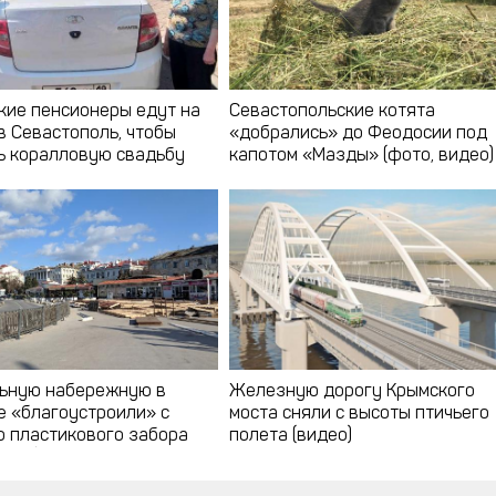
кие пенсионеры едут на
Севастопольские котята
в Севастополь, чтобы
«добрались» до Феодосии под
ь коралловую свадьбу
капотом «Мазды» (фото, видео)
ьную набережную в
Железную дорогу Крымского
е «благоустроили» с
моста сняли с высоты птичьего
 пластикового забора
полета (видео)
идео)