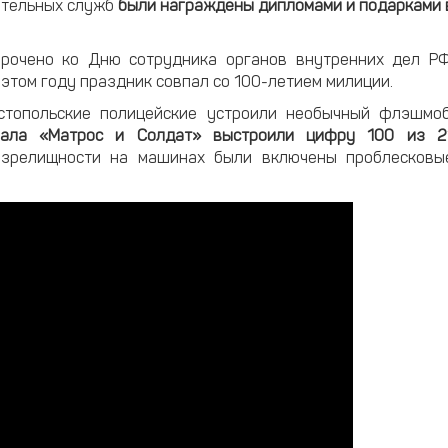
ительных служб
были награждены дипломами и подарками 
рочено ко Дню сотрудника органов внутренних дел РФ
 этом году праздник совпал со 100-летием милиции.
стопольские полицейские устроили необычный флэшмоб
риала «Матрос и Солдат» выстроили цифру 100 из 2
релищности на машинах были включены проблесковы