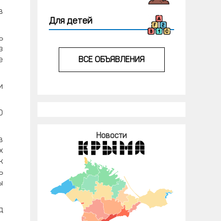
в
Для детей
ь
з
ВСЕ ОБЪЯВЛЕНИЯ
е
и
0
Новости
в
х
к
ь
ы
д