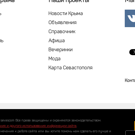
Крыма
Наши проекты
Мы 
ь
Новости Крыма
Объявления
Справочник
ль
Афиша
Вечеринки
Мода
Карта Севастополя
Конт
 sevascom Все права защищены и охраняются законодательством.
ния и другого использования информации сайта
.
амечания к работе сайта или вы хотите помочь нам сделать его лучше и