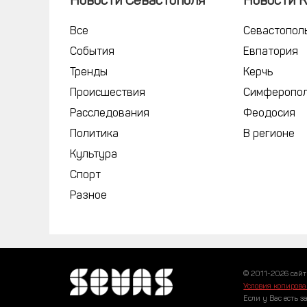
Новости Севастополя
Новости 
Все
Севастопол
События
Евпатория
Тренды
Керчь
Происшествия
Симферопо
Расследования
Феодосия
Политика
В регионе
Культура
Спорт
Разное
© 2011-2026 сайт
Условия копирова
Если у Вас есть з