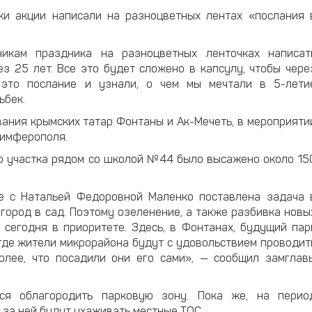
ики акции написали на разноцветных лентах «послания 
икам праздника на разноцветных ленточках написат
з 25 лет. Все это будет сложено в капсулу, чтобы чере
 это послание и узнали, о чем мы мечтали в 5-лети
ьбек.
ания крымских татар Фонтаны и Ак-Мечеть, в мероприяти
Симферополя.
го участка рядом со школой №44 было высажено около 15
е с Натальей Федоровной Маленко поставлена задача 
ород в сад. Поэтому озеленение, а также разбивка новы
 сегодня в приоритете. Здесь, в Фонтанах, будущий пар
где жители микрорайона будут с удовольствием проводит
более, что посадили они его сами», — сообщил замглав
ся облагородить парковую зону. Пока же, на перио