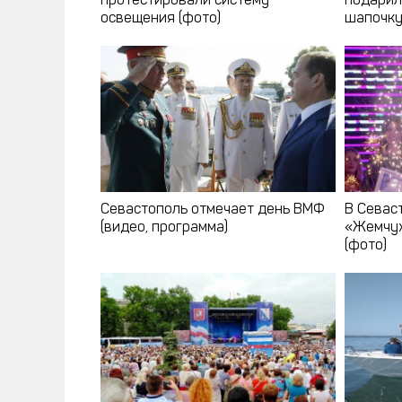
протестировали систему
подарил
освещения (фото)
шапочк
Севастополь отмечает день ВМФ
В Севас
(видео, программа)
«Жемчуж
(фото)