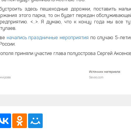
 за ней будут ухаживать местные ТОС.
бустроить здесь пешеходные дорожки, поставить малы
ержания этого парка, то он будет передан обслуживающе
едприятию. <...>. Я думаю, что к концу года мы все ту
тулаев.
ове
начались праздничные мероприятия
по случаю 5-лети
России.
поля приняли участие глава полуострова Сергей Аксенов
Источник материала:
мирова
Sevas.com