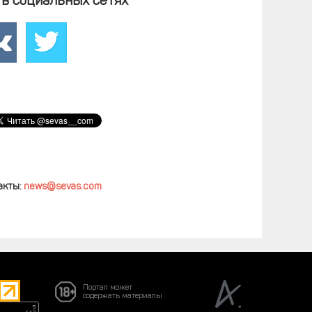
в социальных сетях
акты:
news@sevas.com
Портал может
содержать материалы