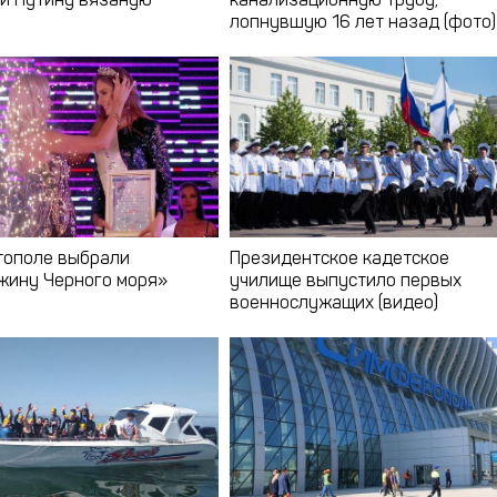
и Путину вязаную
канализационную трубу,
у
лопнувшую 16 лет назад (фото)
тополе выбрали
Президентское кадетское
ину Черного моря»
училище выпустило первых
военнослужащих (видео)