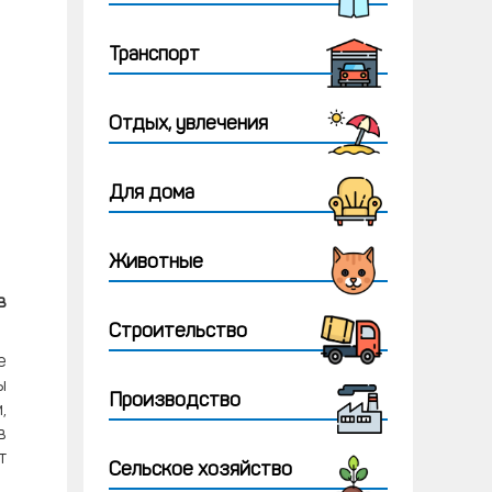
Транспорт
Отдых, увлечения
Для дома
Животные
в
Строительство
е
ы
Производство
,
в
т
Сельское хозяйство