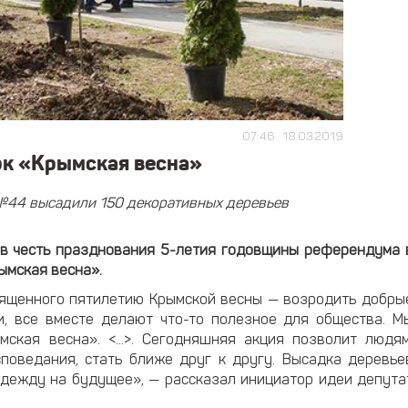
07:46
18.03.2019
к «Крымская весна»
 №44 высадили 150 декоративных деревьев
в честь празднования 5-летия годовщины референдума 
ымская весна».
вященного пятилетию Крымской весны — возродить добры
и, все вместе делают что-то полезное для общества. М
ская весна». <...>. Сегодняшняя акция позволит людям
поведания, стать ближе друг к другу. Высадка деревье
дежду на будущее», — рассказал инициатор идеи депута