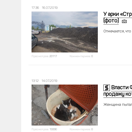
17:36
16.07.2019
У арки «Ст
(фото)
Отмечается, чт
Просмотров:
20117
Комментариев:
0
13:12
14.07.2019
Власти 
продажу ко
Женщина пытал
Просмотров:
19390
Комментариев:
0