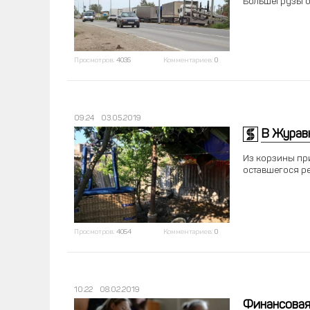
Большегрузы о
Просмотров:
4035
Комментариев:
0
09:24
03.05.2019
В Журавк
Из корзины при
оставшегося ре
Просмотров:
4054
Комментариев:
0
10:22
08.02.2019
Финансовая