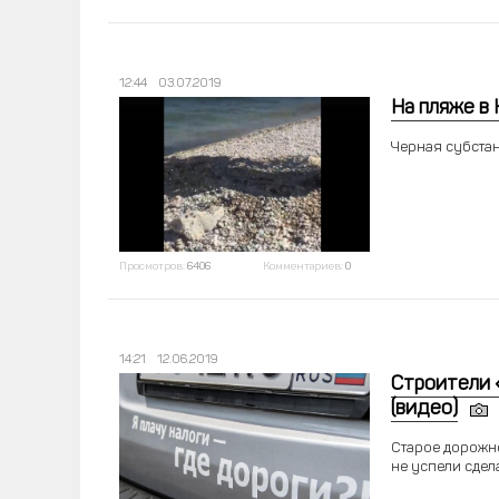
12:44
03.07.2019
На пляже в
Черная субстан
Просмотров:
6406
Комментариев:
0
14:21
12.06.2019
Строители 
(видео)
Старое дорожно
не успели сдел