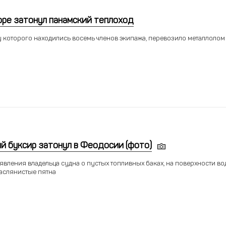
оре затонул панамский теплоход
у которого находились восемь членов экипажа, перевозило металлолом
й буксир затонул в Феодосии (фото)
явления владельца судна о пустых топливных баках, на поверхности в
аслянистые пятна