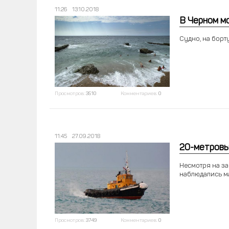
11:26
13.10.2018
В Черном м
Судно, на борт
Просмотров:
3510
Комментариев:
0
11:45
27.09.2018
20-метровы
Несмотря на за
наблюдались м
Просмотров:
3749
Комментариев:
0