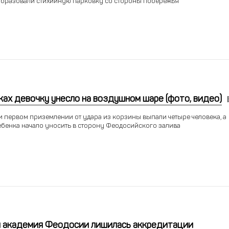
бразовали стихийную парковку со стороны побережья
ах девочку унесло на воздушном шаре (фото, видео)
 первом приземлении от удара из корзины выпали четыре человека, а
бенка начало уносить в сторону Феодосийского залива
 академия Феодосии лишилась аккредитации