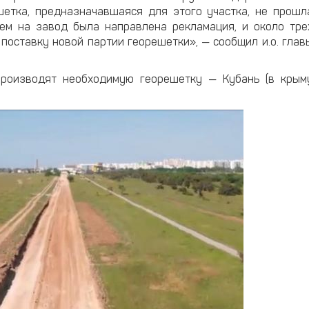
шетка, предназначавшаяся для этого участка, не прошл
чем на завод была направлена рекламация, и около тре
поставку новой партии георешетки», — сообщил и.о. глав
производят необходимую георешетку — Кубань (в крым