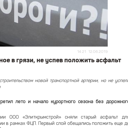
14:21
12.06.2019
ое в грязи, не успев положить асфальт
троительством новой транспортной артерии, но не успел
а
ретил лето и начало курортного сезона без дорожног
нии ООО «Элиткрымстрой» сняли старый асфальт дл
ии в рамках ФЦП. Первый слой обещались положить еще д