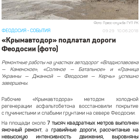
Фото: Пресс-служба ГУП РК
ФЕОДОСИЯ
-
СОБЫТИЯ
09:29
10.06.2018
«Крымавтодор» подлатал дороги
Феодосии (фото)
Ремонтные работы на участках автодорог «Владиславовка
— Каменское», «Соляное — Батальное» и «Граница
Украины — Джанкой — Феодосия — Керчь» успешно
завершены.
Рабочие «Крымавтодора» методом холодной
регенерации асфальтобетона восстановили покрытие
с пучинистыми и слабыми грунтами на севере Феодосии.
На площади около
7 тысяч квадратных метров выполнен
ямочный ремонт
, а
гравийные дороги, рассчитаные на
невысокую интенсивность движения, выровняны