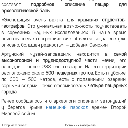
составят
подробное описание пещер для
археологической базы
.
«Экспедиция очень важна для крымских
студентов-
географов
. Это уникальная возможность поучаствовать
в серьезных научных исследованиях. В наше время
описать новые географические объекты, когда все уже
описано, большая редкость», — добавил Самохин.
Аргунский музей-заповедник находится в
самой
высокогорной и труднодоступной части Чечни
, его
площадь — более 233 тыс. гектаров. На его территории
расположено около
500 пещерных гротов.
Есть глубокие,
по 300 — 500 метров, есть с подземными озерами,
серными водами. Также сформированы
четыре пещерных
города
.
Ранее сообщалось, что археологи опознали затонувший
у берегов Крыма
немецкий пароход
времён Второй
Мировой войны.
Автор материала:
Источник материала: