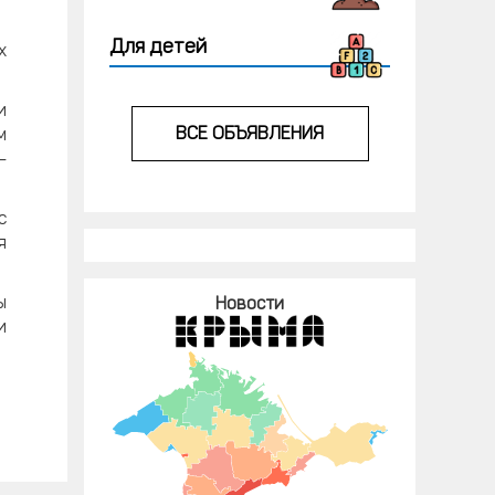
Для детей
х
и
ВСЕ ОБЪЯВЛЕНИЯ
м
—
с
я
ы
Новости
и