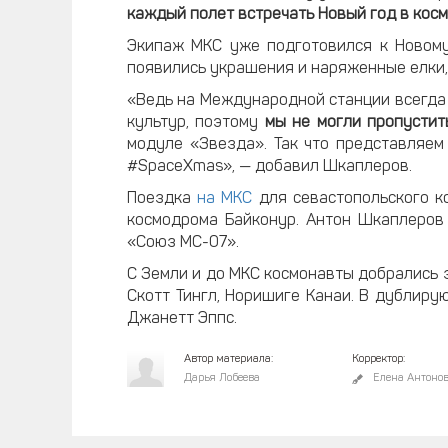
каждый полет встречать Новый год в кос
Экипаж МКС уже подготовился к Новому
появились украшения и наряженные елки
«Ведь на Международной станции всегда 
культур, поэтому
мы не могли пропустит
модуле «Звезда». Так что представляе
#SpaceXmas», — добавил Шкаплеров.
Поездка
на МКС
для севастопольского ко
космодрома Байконур. Антон Шкаплеров
«Союз МС-07».
С Земли и до МКС космонавты добрались 
Скотт Тингл, Норишиге Канаи. В дублиру
Джанетт Эппс.
Автор материала:
Корректор:
Дарья Лобеева
Елена Антоно