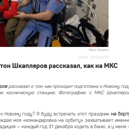
Фото: Соцсети
04:55
29.12.2017
тон Шкаплеров рассказал, как на МКС
ров
рассказал о том, как проходит подготовка к Новому год
ую космическую станцию. Фотографию с МКС Шкаплеро
ы к Новому году? Я буду встречать этот праздник
на борт
аждая моя «командировка на орбиту» захватывает именн
радиция — каждый год 31 декабря ходить в баню, а у меня 