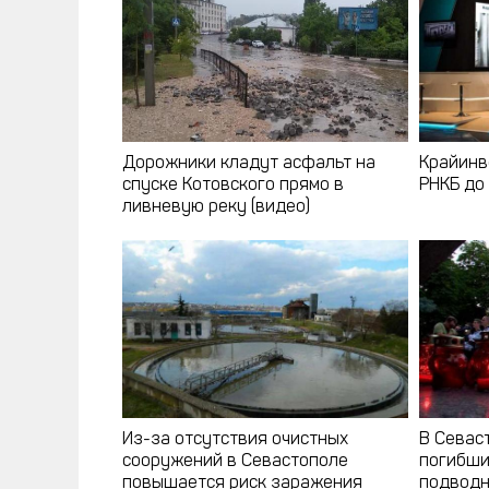
Дорожники кладут асфальт на
Крайинв
спуске Котовского прямо в
РНКБ до
ливневую реку (видео)
Из-за отсутствия очистных
В Севас
сооружений в Севастополе
погибши
повышается риск заражения
подводн