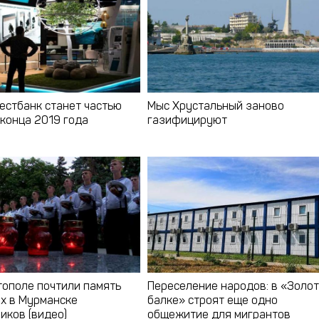
естбанк станет частью
Мыс Хрустальный заново
 конца 2019 года
газифицируют
тополе почтили память
Переселение народов: в «Золо
х в Мурманске
балке» строят еще одно
иков (видео)
общежитие для мигрантов