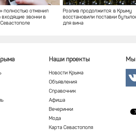
» полностью отменил
Розлив продолжится: в Крыму
а входящие звонки в
восстановили поставки бутыло
 Севастополе
для вина
Крыма
Наши проекты
Мы 
ь
Новости Крыма
Объявления
Справочник
ль
Афиша
Вечеринки
Мода
Карта Севастополя