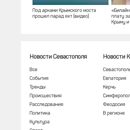
Под арками Крымского моста
«Билайн
прошел парад яхт (видео)
плату з
Крыму и
Новости Севастополя
Новости 
Все
Севастопол
События
Евпатория
Тренды
Керчь
Происшествия
Симферопо
Расследования
Феодосия
Политика
В регионе
Культура