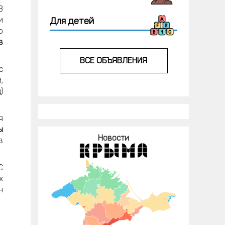
В
и
Для детей
о
в
ВСЕ ОБЪЯВЛЕНИЯ
с
,
)
я
ы
Новости
в
С
х
н