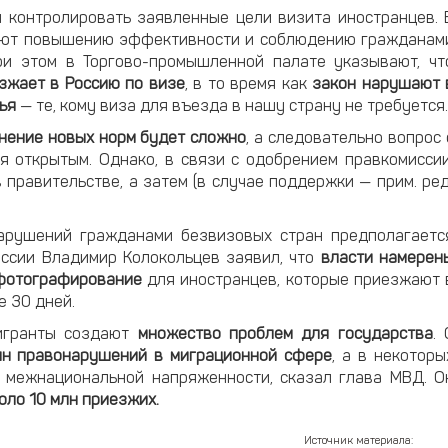
 контролировать заявленные цели визита иностранцев. 
вуют повышению эффективности и соблюдению гражданам
ри этом в Торгово-промышленной палате указывают, чт
езжает в Россию по визе
, в то время как
закон нарушают 
жья
— те, кому виза для въезда в нашу страну не требуется.
нение новых норм будет сложно
, а следовательно вопрос 
я открытым. Однако, в связи с одобрением правкомиссии
правительстве, а затем (в случае поддержки — прим. ред
арушений гражданами безвизовых стран предполагаетс
ссии Владимир Колокольцев заявил, что
власти намерен
 фотографирование
для иностранцев, которые приезжают 
е 30 дней.
мигранты создают
множество проблем для государства
. 
лн правонарушений в миграционной сфере
, а в некоторы
я межнациональной напряженности, сказал глава МВД. О
оло 10 млн приезжих.
Источник материала: