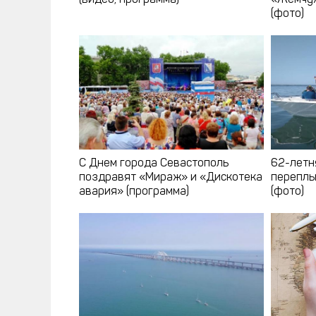
(видео, программа)
«Жемчуж
(фото)
С Днем города Севастополь
62-летн
поздравят «Мираж» и «Дискотека
переплы
авария» (программа)
(фото)