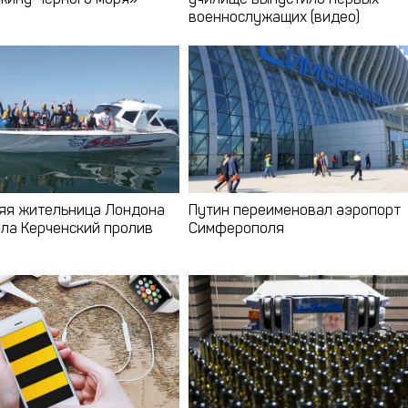
ину Черного моря»
училище выпустило первых
военнослужащих (видео)
яя жительница Лондона
Путин переименовал аэропорт
ла Керченский пролив
Симферополя