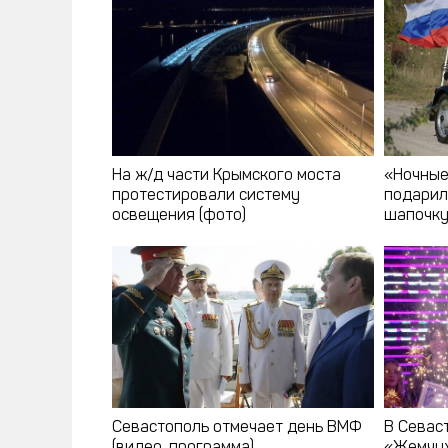
На ж/д части Крымского моста
«Ночные
протестировали систему
подарил
освещения (фото)
шапочк
Севастополь отмечает день ВМФ
В Севас