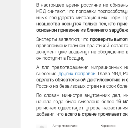
В настоящее время россияне не обязаны
МВД считают, что поправки поспособст
иных государств миграционных норм. П
новшества коснутся только тех, кто при
основном приезжие из ближнего зарубе
Эксперты заявляют, что
проверить выпол
правоприменительной практикой остаетс
документ уже выдвинут на обсуждение в 
он поступит в Госдуму.
А для предотвращения миграционных н
внесение
других поправок.
Глава МВД Ро
сделать обязательной дактилоскопию и
Россию из безвизовых стран на срок боле
По словам министра внутренних дел, 
начала года было выявлено более
16 м
регионах существует угроза нарастани
добавил, что
всего в стране проживает ок
Автор материала:
Корректор: