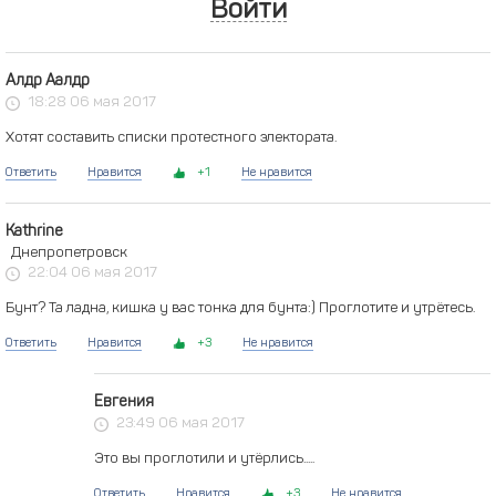
Войти
Алдр Аалдр
18:28 06 мая 2017
Хотят составить списки протестного электората.
Ответить
Нравится
1
Не нравится
Kathrine
Днепропетровск
22:04 06 мая 2017
Бунт? Та ладна, кишка у вас тонка для бунта:) Проглотите и утрётесь.
Ответить
Нравится
3
Не нравится
Евгения
23:49 06 мая 2017
Это вы проглотили и утёрлись.....
Ответить
Нравится
3
Не нравится