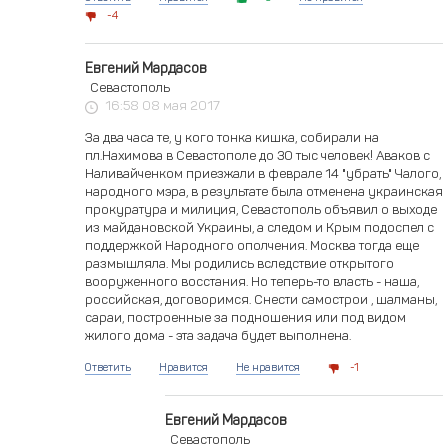
4
Евгений Мардасов
Севастополь
16:58 08 мая 2017
За два часа те, у кого тонка кишка, собирали на
пл.Нахимова в Севастополе до 30 тыс человек! Аваков с
Наливайченком приезжали в феврале 14 "убрать" Чалого,
народного мэра, в результате была отменена украинская
прокуратура и милиция, Севастополь объявил о выходе
из майдановской Украины, а следом и Крым подоспел с
поддержкой Народного ополчения. Москва тогда еще
размышляла. Мы родились вследствие открытого
вооруженного восстания. Но теперь-то власть - наша,
российская, договоримся. Снести самострои , шалманы,
сараи, построенные за подношения или под видом
жилого дома - эта задача будет выполнена.
Ответить
Нравится
Не нравится
1
Евгений Мардасов
Севастополь