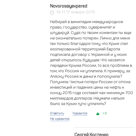
Novorossiyavpered
14:11 17 января 2015
Набирай в википедии международное
право, государство, суверенитет и
штудируй. Судя по твоим коментам ты еще
не окончательно потерян. Лично для меня
так только благодаря тому, что Крым стал
изолированной территорией Европа
подписала договор с Украиной и у моих
детей открылось будущее. Что касается
передачи Крыма России, то вся проблема в
том, что Россия не уплатила. К примеру, за
Аляску Россия ж деньги пополучила?
Получила. Чистые потери России от оттока
инвестиций и падения цены на нефть к
концу 2015 года составят как минимум 700
миллиардов долларов. Неужели нельзя
было за Крым тупо уплатить?
Ответить
Нравится
3
Не нравится
Сергей Костенко