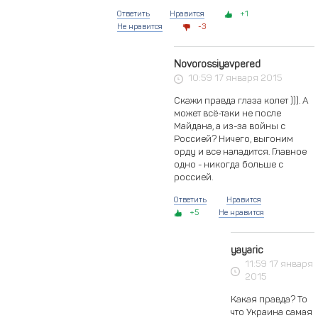
Ответить
Нравится
1
Не нравится
3
Novorossiyavpered
10:59 17 января 2015
Скажи правда глаза колет ))). А
может всё-таки не после
Майдана, а из-за войны с
Россией? Ничего, выгоним
орду и все наладится. Главное
одно - никогда больше с
россией.
Ответить
Нравится
5
Не нравится
yayaric
11:59 17 января
2015
Какая правда? То
что Украина самая