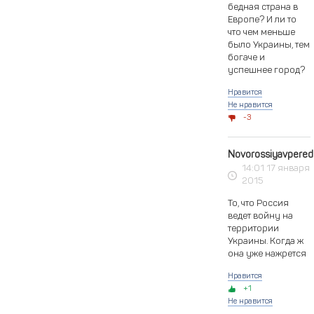
бедная страна в
Европе? И ли то
что чем меньше
было Украины, тем
богаче и
успешнее город?
Нравится
Не нравится
3
Novorossiyavpered
14:01 17 января
2015
То, что Россия
ведет войну на
территории
Украины. Когда ж
она уже нажрется
Нравится
1
Не нравится