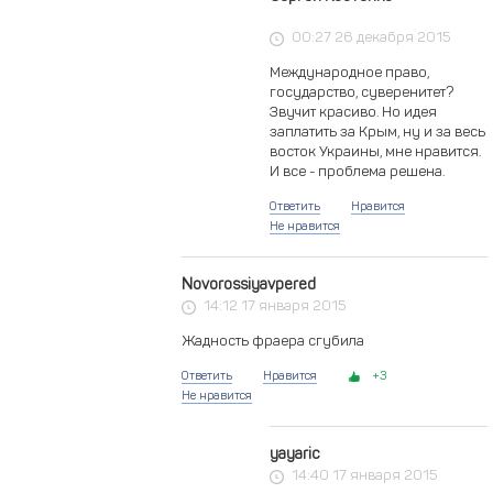
00:27 26 декабря 2015
Международное право,
государство, суверенитет?
Звучит красиво. Но идея
заплатить за Крым, ну и за весь
восток Украины, мне нравится.
И все - проблема решена.
Ответить
Нравится
Не нравится
Novorossiyavpered
14:12 17 января 2015
Жадность фраера сгубила
Ответить
Нравится
3
Не нравится
yayaric
14:40 17 января 2015