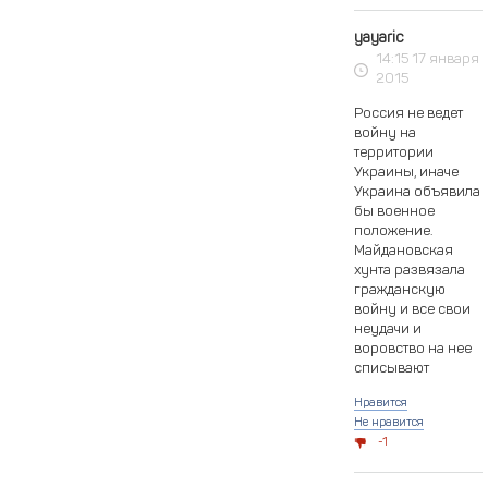
yayaric
14:15 17 января
2015
Россия не ведет
войну на
территории
Украины, иначе
Украина объявила
бы военное
положение.
Майдановская
хунта развязала
гражданскую
войну и все свои
неудачи и
воровство на нее
списывают
Нравится
Не нравится
1