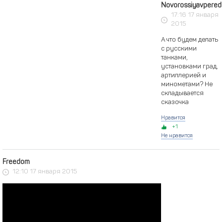
Novorossiyavpered
17:16 17 января
2015
А что будем делать
с русскими
танками,
установками град,
артиллерией и
минометами? Не
складывается
сказочка
Нравится
1
Не нравится
Freedom
12:10 17 января 2015