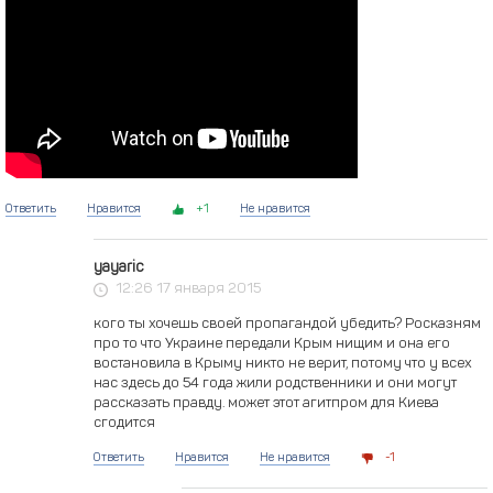
Ответить
Нравится
1
Не нравится
yayaric
12:26 17 января 2015
кого ты хочешь своей пропагандой убедить? Росказням
про то что Украине передали Крым нищим и она его
востановила в Крыму никто не верит, потому что у всех
нас здесь до 54 года жили родственники и они могут
рассказать правду. может этот агитпром для Киева
сгодится
Ответить
Нравится
Не нравится
1