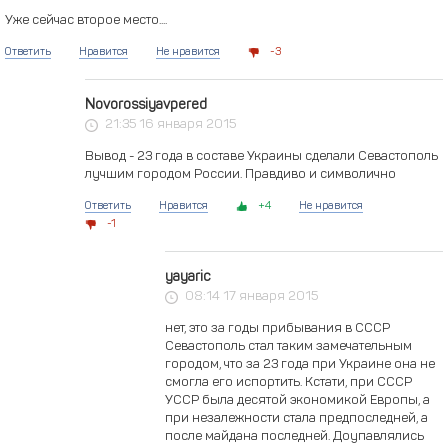
Уже сейчас второе место....
Ответить
Нравится
Не нравится
3
Novorossiyavpered
21:35 16 января 2015
Вывод - 23 года в составе Украины сделали Севастополь
лучшим городом России. Правдиво и символично
Ответить
Нравится
4
Не нравится
1
yayaric
08:14 17 января 2015
нет, это за годы прибывания в СССР
Севастополь стал таким замечательным
городом, что за 23 года при Украине она не
смогла его испортить. Кстати, при СССР
УССР была десятой экономикой Европы, а
при незалежности стала предпоследней, а
после майдана последней. Доупавлялись