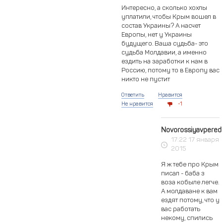
Интересно, а сколько хохлы
уплатили, чтобы Крым вошел в
состав Украины? А насчет
Европы, нет у Украины
будущего. Ваша судьба- это
судьба Молдавии, а именно
ездить на заработки к нам в
Россию, потому то в Европу вас
никто не пустит
Ответить
Нравится
Не нравится
1
Novorossiyavpered
17:22 17 января
2015
Я ж тебе про Крым
писал - баба з
воза кобыле легче.
А молдаване к вам
ездят потому, что у
вас работать
некому, спились