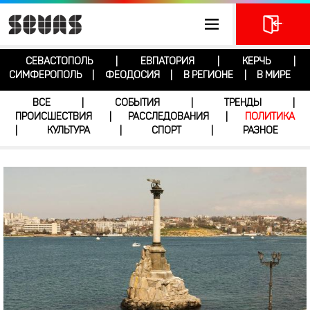
СЕВАСТОПОЛЬ
ЕВПАТОРИЯ
КЕРЧЬ
|
|
|
СИМФЕРОПОЛЬ
ФЕОДОСИЯ
В РЕГИОНЕ
В МИРЕ
|
|
|
ВСЕ
СОБЫТИЯ
ТРЕНДЫ
|
|
|
ПРОИСШЕСТВИЯ
РАССЛЕДОВАНИЯ
ПОЛИТИКА
|
|
КУЛЬТУРА
СПОРТ
РАЗНОЕ
|
|
|