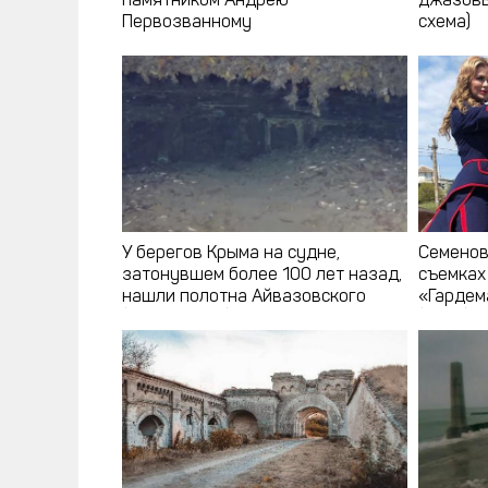
памятником Андрею
джазовы
Первозванному
схема)
У берегов Крыма на судне,
Семенов
затонувшем более 100 лет назад,
съемках
нашли полотна Айвазовского
«Гардем
(фото, видео)
(фото)