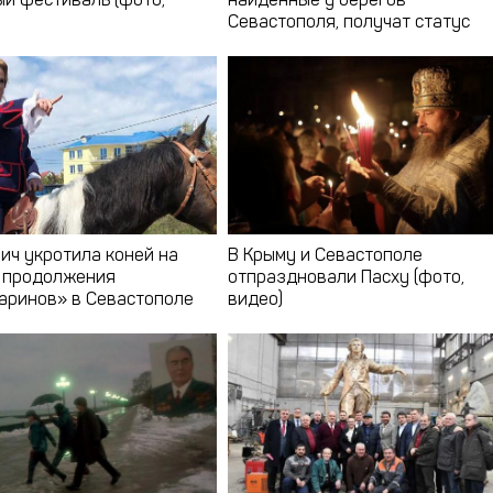
й фестиваль (фото,
найденные у берегов
Севастополя, получат статус
культурных объектов
ич укротила коней на
В Крыму и Севастополе
 продолжения
отпраздновали Пасху (фото,
аринов» в Севастополе
видео)