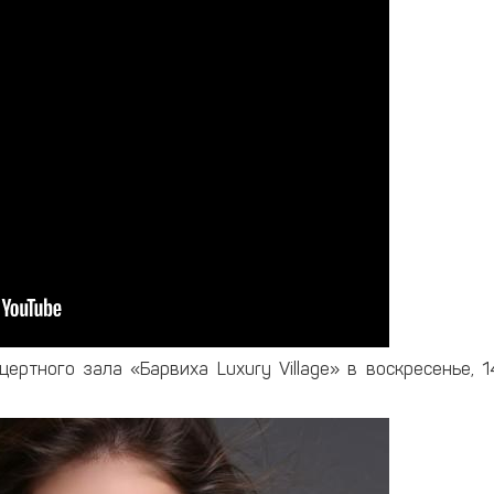
ертного зала «Барвиха Luxury Village» в воскресенье, 1