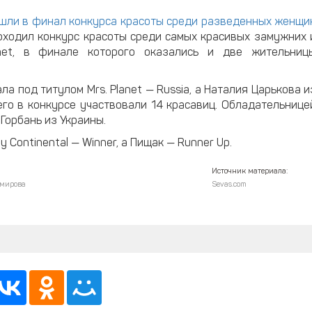
шли в финал конкурса красоты среди разведенных женщи
роходил конкурс красоты среди самых красивых замужних 
net, в финале которого оказались и две жительниц
 под титулом Mrs. Planet — Russia, а Наталия Царькова и
сего в конкурсе участвовали 14 красавиц. Обладательнице
Горбань из Украины.
 Continental — Winner, а Пищак — Runner Up.
Источник материала:
мирова
Sevas.com