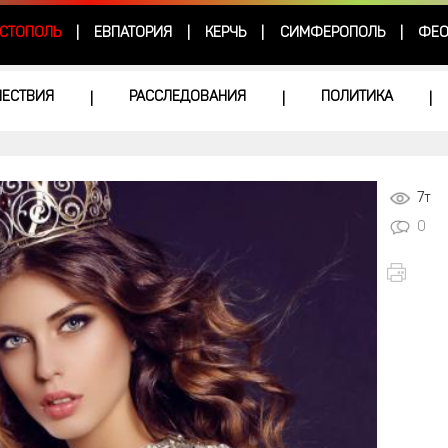
СТОПОЛЬ
ЕВПАТОРИЯ
КЕРЧЬ
СИМФЕРОПОЛЬ
ФЕО
|
|
|
|
ЕСТВИЯ
РАССЛЕДОВАНИЯ
ПОЛИТИКА
|
|
|
7т
0