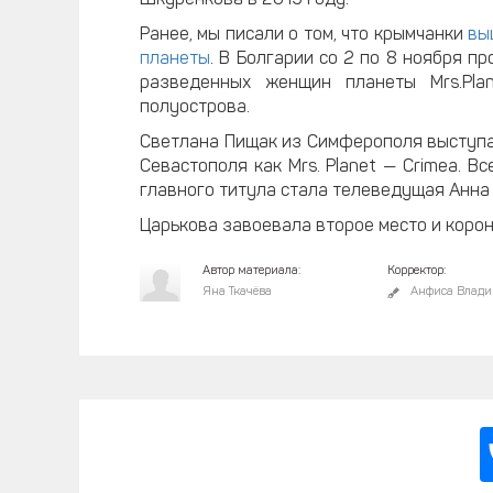
Ранее, мы писали о том, что крымчанки
вы
планеты
. В Болгарии со 2 по 8 ноября п
разведенных женщин планеты Mrs.Pla
полуострова.
Светлана Пищак из Симферополя выступала
Севастополя как Mrs. Planet — Crimea. В
главного титула стала телеведущая Анна 
Царькова завоевала второе место и корону
Автор материала:
Корректор:
Яна Ткачёва
Анфиса Влади