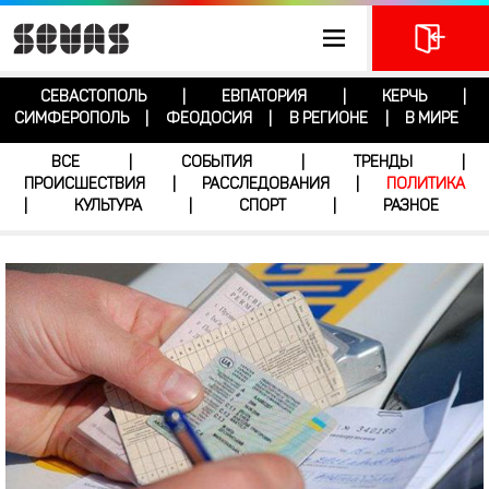
СЕВАСТОПОЛЬ
ЕВПАТОРИЯ
КЕРЧЬ
|
|
|
СИМФЕРОПОЛЬ
ФЕОДОСИЯ
В РЕГИОНЕ
В МИРЕ
|
|
|
ВСЕ
СОБЫТИЯ
ТРЕНДЫ
|
|
|
ПРОИСШЕСТВИЯ
РАССЛЕДОВАНИЯ
ПОЛИТИКА
|
|
КУЛЬТУРА
СПОРТ
РАЗНОЕ
|
|
|