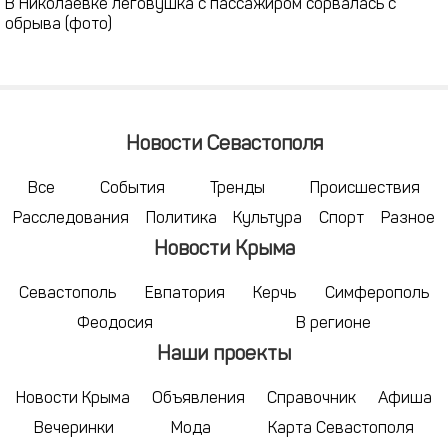
В Николаевке леговушка с пассажиром сорвалась с
обрыва (фото)
Новости Севастополя
Все
События
Тренды
Происшествия
Расследования
Политика
Культура
Спорт
Разное
Новости Крыма
Севастополь
Евпатория
Керчь
Симферополь
Феодосия
В регионе
Наши проекты
Новости Крыма
Объявления
Справочник
Афиша
Вечеринки
Мода
Карта Севастополя