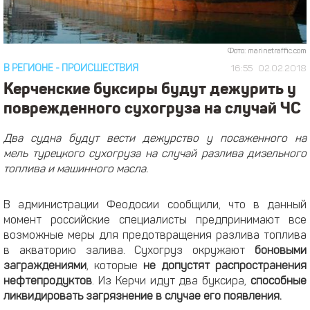
Фото: marinetraffic.com
В РЕГИОНЕ
-
ПРОИСШЕСТВИЯ
16:55
02.02.2018
Керченские буксиры будут дежурить у
поврежденного сухогруза на случай ЧС
Два судна будут вести дежурство у посаженного на
мель турецкого сухогруза на случай разлива дизельного
топлива и машинного масла.
В администрации Феодосии сообщили, что в данный
момент российские специалисты предпринимают все
возможные меры для предотвращения разлива топлива
в акваторию залива. Сухогруз окружают
боновыми
заграждениями
, которые
не допустят распространения
нефтепродуктов
. Из Керчи идут два буксира,
способные
ликвидировать загрязнение в случае его появления.