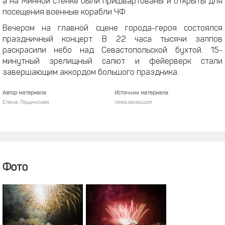
а на Минной стенке были пришвартованы и открыты для
посещения военные корабли ЧФ.
Вечером на главной сцене города-героя состоялся
праздничный концерт. В 22 часа тысячи залпов
раскрасили небо над Севастопольской бухтой. 15-
минутный зрелищный салют и фейерверк стали
завершающим аккордом большого праздника.
Автор материала:
Источник материала:
Елена Лещинская
news.sevas.com
Фото