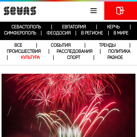
СЕВАСТОПОЛЬ
ЕВПАТОРИЯ
КЕРЧЬ
|
|
|
СИМФЕРОПОЛЬ
ФЕОДОСИЯ
В РЕГИОНЕ
В МИРЕ
|
|
|
ВСЕ
СОБЫТИЯ
ТРЕНДЫ
|
|
|
ПРОИСШЕСТВИЯ
РАССЛЕДОВАНИЯ
ПОЛИТИКА
|
|
КУЛЬТУРА
СПОРТ
РАЗНОЕ
|
|
|