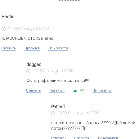
Hectic
11:19 01 августа 2016
КЛАССНЫЕ ФОТО!!!Зачетно!
Ответить
Нравится
Не нравится
dogged
11:23 01 августа 2016
Фотограф видимо постарался!!!!
Ответить
Нравится
1
Не нравится
PatienT
11:39 01 августа 2016
фото интересно!!! А толпа??????(((( А домой
потом????????(((((
Ответить
Нравится
Не нравится