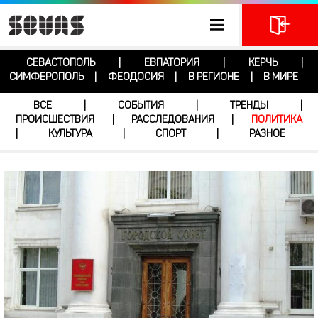
СЕВАСТОПОЛЬ
ЕВПАТОРИЯ
КЕРЧЬ
|
|
|
СИМФЕРОПОЛЬ
ФЕОДОСИЯ
В РЕГИОНЕ
В МИРЕ
|
|
|
ВСЕ
СОБЫТИЯ
ТРЕНДЫ
|
|
|
ПРОИСШЕСТВИЯ
РАССЛЕДОВАНИЯ
ПОЛИТИКА
|
|
КУЛЬТУРА
СПОРТ
РАЗНОЕ
|
|
|