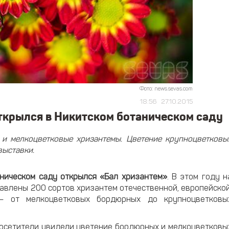
Фото: news.sevas.com
18:56
27.10.2015
ткрылся в Никитском ботаническом саду
 и мелкоцветковые хризантемы. Цветение крупноцветковы
выставки.
ническом саду открылся «Бал хризантем»
. В этом году н
авлены 200 сортов хризантем отечественной, европейской
 — от мелкоцветковых бордюрных до крупноцветковы
посетители увидели цветение бордюрных и мелкоцветковы