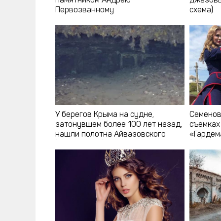
памятником Андрею
джазовы
Первозванному
схема)
У берегов Крыма на судне,
Семенов
затонувшем более 100 лет назад,
съемках
нашли полотна Айвазовского
«Гардем
(фото, видео)
(фото)