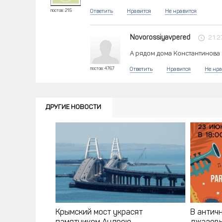
постов: 215
Ответить
Нравится
Не нравится
Novorossiyavpered
21:2
А рядом дома Константинова
постов: 4767
Ответить
Нравится
Не нра
ДРУГИЕ НОВОСТИ
Крымский мост украсят
В антич