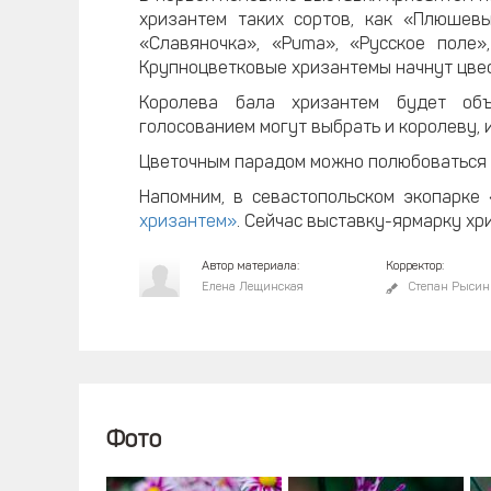
хризантем таких сортов, как «Плюшевы
«Славяночка», «Puma», «Русское поле»
Крупноцветковые хризантемы начнут цвес
Королева бала хризантем будет объ
голосованием могут выбрать и королеву, 
Цветочным парадом можно полюбоваться в
Напомним, в севастопольском экопарке
хризантем»
. Сейчас выставку-ярмарку хр
Автор материала:
Корректор:
Елена Лещинская
Степан Рысин
Фото