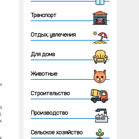
Транспорт
Отдых, увлечения
Для дома
Животные
х
Строительство
а
Производство
,
х
Сельское хозяйство
х