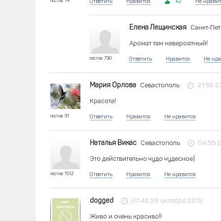
постов: 74
Ответить
Нравится
2
Не нрави
Елена Лещинская
Санкт-Пе
Аромат там невероятный!
постов: 790
Ответить
Нравится
Не нра
Мария Орлова
Севастополь
21:58 2
Красота!
постов: 91
Ответить
Нравится
Не нравится
Наталья Викас
Севастополь
04:59 
Это действительно чудо чудесное)
постов: 1512
Ответить
Нравится
Не нравится
dogged
07:46 28 октября 2015
Живо и очень красиво!!