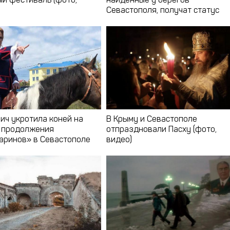
й фестиваль (фото,
найденные у берегов
Севастополя, получат статус
культурных объектов
ич укротила коней на
В Крыму и Севастополе
 продолжения
отпраздновали Пасху (фото,
аринов» в Севастополе
видео)