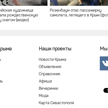
ийская художница
Розенбаум спас пассажирку
ала рождественскую
самолета, летящего в Крым (фо
 снегом (видео)
Крыма
Наши проекты
Мы 
ь
Новости Крыма
Объявления
Справочник
ль
Афиша
Вечеринки
Мода
Карта Севастополя