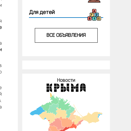
м
Для детей
я
е
ВСЕ ОБЪЯВЛЕНИЯ
а
и
в
о
Новости
е
й
.
а