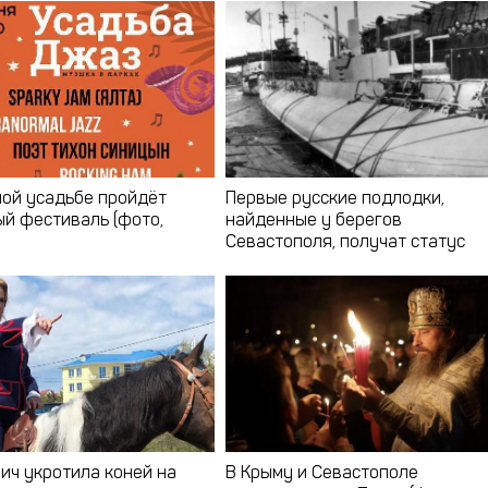
ной усадьбе пройдёт
Первые русские подлодки,
й фестиваль (фото,
найденные у берегов
Севастополя, получат статус
культурных объектов
ич укротила коней на
В Крыму и Севастополе