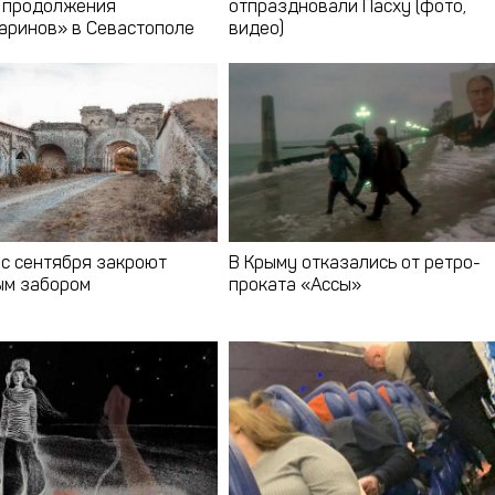
 продолжения
отпраздновали Пасху (фото,
аринов» в Севастополе
видео)
 с сентября закроют
В Крыму отказались от ретро-
м забором
проката «Ассы»