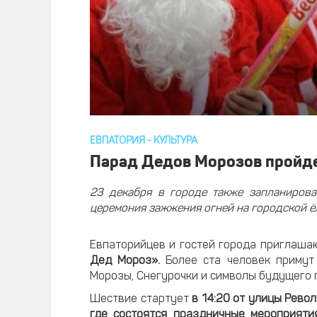
ЕВПАТОРИЯ
-
КУЛЬТУРА
Парад Дедов Морозов пройдет
23 декабря в городе также запланирова
церемония зажжения огней на городской ё
Евпаторийцев и гостей города приглаш
Дед Мороз».
Более ста человек примут
Морозы, Снегурочки и символы будущего г
Шествие стартует
в
14:20 от улицы Рево
где состоятся праздничные мероприяти