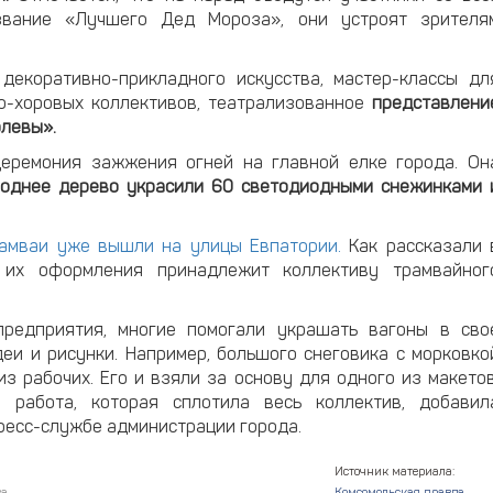
 звание «Лучшего Дед Мороза», они устроят зрителя
декоративно-прикладного искусства, мастер-классы дл
о-хоровых коллективов, театрализованное
представлени
олевы».
еремония зажжения огней на главной елке города. Он
годнее дерево украсили 60 светодиодными снежинками 
амваи уже вышли на улицы Евпатории.
Как рассказали 
я их оформления принадлежит коллективу трамвайног
предприятия, многие помогали украшать вагоны в сво
еи и рисунки. Например, большого снеговика с морковко
из рабочих. Его и взяли за основу для одного из макетов
 работа, которая сплотила весь коллектив, добавил
пресс-службе администрации города.
Источник материала: