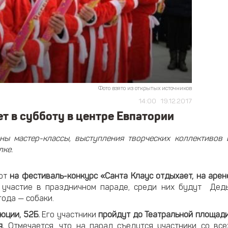
Фото взято из открытых источников
14:00
19.12.2017
 в субботу в центре Евпатории
ны мастер-классы, выступления творческих коллективов 
лке.
ают
на фестиваль-конкурс «Санта Клаус отдыхает, на арен
 участие в праздничном параде, среди них будут Дед
ода — собаки.
люции, 52Б.
Его участники
пройдут до Театральной площади
я.
Отмечается, что на парад съедутся участники со все