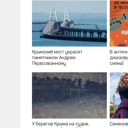
Крымский мост украсят
В антич
памятником Андрею
джазовы
Первозванному
схема)
У берегов Крыма на судне,
Семенов