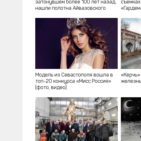
затонувшем более 100 лет назад,
съемках
нашли полотна Айвазовского
«Гардем
(фото, видео)
(фото)
Модель из Севастополя вошла в
«Керчь»
топ-20 конкурса «Мисс Россия»
железны
(фото, видео)