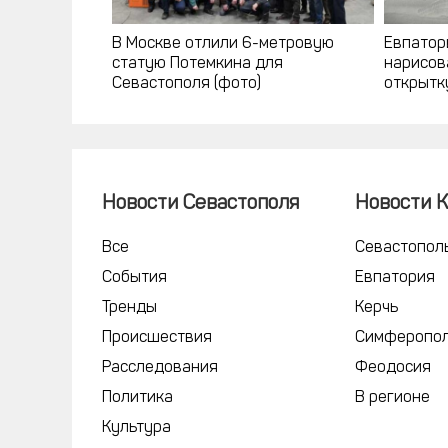
В Москве отлили 6-метровую
Евпатор
статую Потемкина для
нарисов
Севастополя (фото)
открытку
Новости Севастополя
Новости 
Все
Севастопол
События
Евпатория
Тренды
Керчь
Происшествия
Симферопо
Расследования
Феодосия
Политика
В регионе
Культура