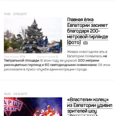
11:40
07.12.2017
Главная ёлка
Евпатории засияет
благодаря 200-
метровой гирлянде
(фото)
Живая новогодняя ель в
Евпатории появилась
на
Просмотров:
3714
Комментариев:
0
Театральной площади.
В этом году ее украсят
200 метрами
разноцветных гирлянд и 60 светодиодными снежинками.
Об этом
рассказали в пресс-службе администрации города.
16:20
04.12.2017
«Властелин колец»
из Евпатории удивил
зрителей шоу