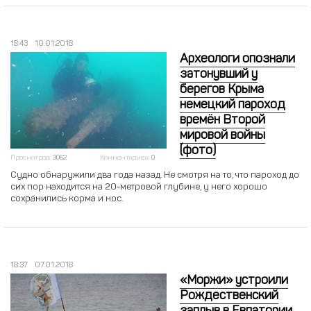
18:43
10.01.2018
Археологи опознали
затонувший у
берегов Крыма
немецкий пароход
времён Второй
мировой войны
(фото)
Просмотров:
3062
Комментариев:
0
Судно обнаружили два года назад. Не смотря на то, что пароход до
сих пор находится на 20-метровой глубине, у него хорошо
сохранились корма и нос.
18:37
07.01.2018
«Моржи» устроили
Рождественский