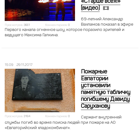
«Старше всех!»
(видео)
69-летний Александр
Вахламов показал в эфире
Просмотров:
3661
Комментариев:
0
Первого канала огненное шоу, которое поразило зрителей и
ведущего Максима Галкина.
15:09
29.11.2017
Пожарные
Евпатории
установили
памятную табличку
погибшему Давиду
Саруханову
Просмотров:
3164
Комментариев:
0
Сержант внутренней
службы погиб во время поиска людей при пожаре на АО
«Евпаторийский хладокомбинат».