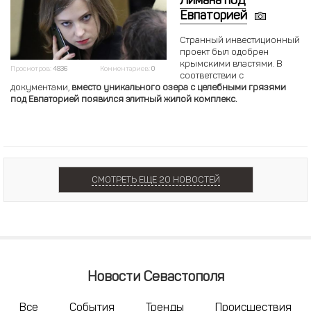
Лимана под
Евпаторией
Странный инвестиционный
проект был одобрен
крымскими властями. В
Просмотров:
4836
Комментариев:
0
соответствии с
документами,
вместо уникального озера с целебными грязями
под Евпаторией появился элитный жилой комплекс.
СМОТРЕТЬ ЕЩЕ 20 НОВОСТЕЙ
Новости Севастополя
Все
События
Тренды
Происшествия