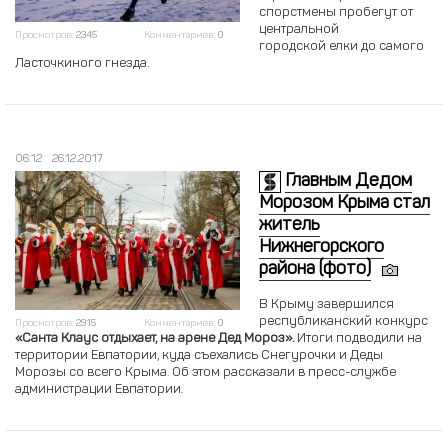
спорстмены пробегут от
центральной
Просмотров:
2345
Комментариев:
0
городской елки до самого
Ласточкиного гнезда.
06:12
26.12.2017
Главным Дедом
Морозом Крыма стал
житель
Нижнегорского
района (фото)
В Крыму завершился
республиканский конкурс
Просмотров:
2915
Комментариев:
0
«Санта Клаус отдыхает, на арене Дед Мороз».
Итоги подводили на
территории Евпатории, куда съехались Снегурочки и Деды
Морозы со всего Крыма. Об этом рассказали в пресс-службе
администрации Евпатории.