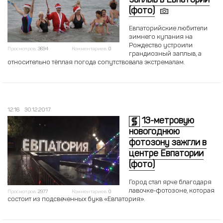
заплыв в Евпатории
(фото)
Евпаторийские любители
зимнего купания на
Рождество устроили
Просмотров:
3694
Комментариев:
0
грандиозный заплыв, а
относительно тёплая погода сопутствовала экстремалам.
12:16
30.12.2017
13-метровую
новогоднюю
фотозону зажгли в
центре Евпатории
(фото)
Город стал ярче благодаря
лавочке-фотозоне, которая
Просмотров:
2977
Комментариев:
0
состоит из подсвеченных букв «Евпатория».