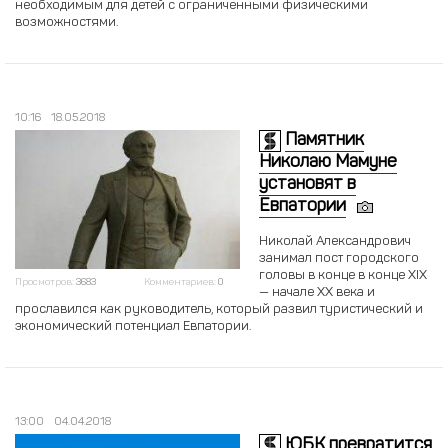
необходимым для детей с ограниченными физическими
возможностями.
10:16
18.05.2018
Памятник
Николаю Мамуне
установят в
Евпатории
Николай Александрович
занимал пост городского
головы в конце в конце XIX
Просмотров:
3683
Комментариев:
0
— начале XX века и
прославился как руководитель, который развил туристический и
экономический потенциал Евпатории.
13:00
04.04.2018
ЮБК превратится