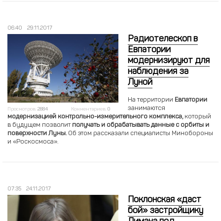
06:40
29.11.2017
Радиотелескоп в
Евпатории
модернизируют для
наблюдения за
Луной
На территории
Евпатории
занимаются
Просмотров:
2884
Комментариев:
0
модернизацией контрольно-измерительного комплекса,
который
в будущем позволит
получать и обрабатывать данные с орбиты и
поверхности Луны.
Об этом рассказали специалисты Минобороны
и «Роскосмоса».
07:35
24.11.2017
Поклонская «даст
бой» застройщику