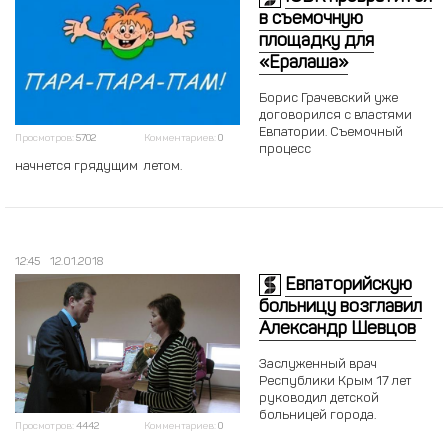
в съемочную
площадку для
«Ералаша»
Борис Грачевский уже
договорился с властями
Евпатории. Съемочный
Просмотров:
5702
Комментариев:
0
процесс
начнется грядущим летом.
12:45
12.01.2018
Евпаторийскую
больницу возглавил
Александр Шевцов
Заслуженный врач
Республики Крым 17 лет
руководил детской
больницей города.
Просмотров:
4442
Комментариев:
0