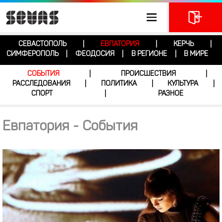
СЕВАСТОПОЛЬ
ЕВПАТОРИЯ
КЕРЧЬ
|
|
|
СИМФЕРОПОЛЬ
ФЕОДОСИЯ
В РЕГИОНЕ
В МИРЕ
|
|
|
СОБЫТИЯ
ПРОИСШЕСТВИЯ
|
|
РАССЛЕДОВАНИЯ
ПОЛИТИКА
КУЛЬТУРА
|
|
|
СПОРТ
РАЗНОЕ
|
Евпатория - События