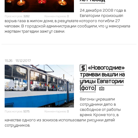
24 декабря 2008 года в
Евпатории произошёл
Просмотров:
3282
Комментариев:
0
взрыв газа в жилом доме, в результате которого погибли 27
человек. В городской администрации сообщили, что у мемориала
жертвам трагедии зажгут свечи.
15:26
15.12.2017
«Новогодние»
трамваи вышли на
улицы Евпатории
(фото)
Вагоны украшали
сотрудники депо в
свободное от работы
Просмотров:
5075
Комментариев:
0
время. Кроме того, в
качестве одного из эскизов использовали рисунки детей
сотрудников.