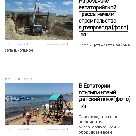
На развязке
евпаторийской
трассы начали
строительство
путепровода (фото)
Просмотров:
5509
Комментариев:
0
Опоры установят в районе
села Школьное
11:11
03.06.2018
В Евпатории
открыли новый
детский пляж (фото)
Пляж находится под
постоянным
видеонаблюдением и
Просмотров:
5867
Комментариев:
0
оборудован всем