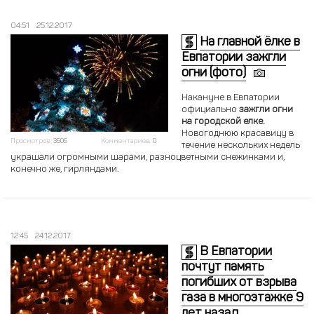
04:51
25.12.2017
На главной ёлке в
Евпатории зажгли
огни (фото)
Накануне в Евпатории
официально
зажгли огни
на городской елке.
Новогоднюю красавицу в
Просмотров:
3505
Комментариев:
0
течение нескольких недель
украшали огромными шарами, разноцветными снежинками и,
конечно же, гирляндами.
12:45
24.12.2017
В Евпатории
почтут память
погибших от взрыва
газа в многоэтажке 9
лет назад