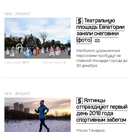
13:50
27.12.2017
Театральную
площадь Евпатории
заняли снеговики
(фото)
Необычно украшенные
персонажи пробудут на
главной площади города до
Просмотров:
3614
Комментариев:
0
30 декабря.
13:10
26.12.2017
Ялтинцы
отпразднуют первый
день 2018 года
спортивным забегом
Утром 1 января