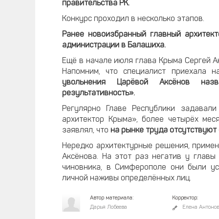
правительства РК.
Конкурс проходил в несколько этапов.
Ранее новоизбранный главный архитект
администрации в Балашиха.
Ещё в начале июля глава Крыма Сергей Ак
Напомним, что специалист приехала 
увольнения Царёвой Аксёнов наз
результативность».
Регулярно Главе Республики задавали
архитектор Крыма», более четырёх мес
заявлял, что
на рынке труда отсутствуют
Нередко архитектурные решения, примен
Аксёнова. На этот раз негатив у глав
чиновника, в Симферополе они были ус
личной наживы определённых лиц.
Автор материала:
Корректор:
Дарья Лобеева
Елена Антоно