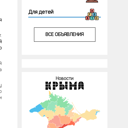
Для детей
я
ВСЕ ОБЪЯВЛЕНИЯ
.
й
ю
й
а
Новости
у
ю
и