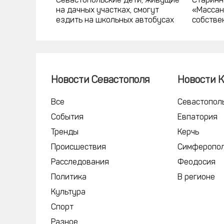
Севастопольские дети, живущие
Старинн
на дачных участках, смогут
«Массан
ездить на школьных автобусах
собстве
Новости Севастополя
Новости 
Все
Севастопол
События
Евпатория
Тренды
Керчь
Происшествия
Симферопо
Расследования
Феодосия
Политика
В регионе
Культура
Спорт
Разное