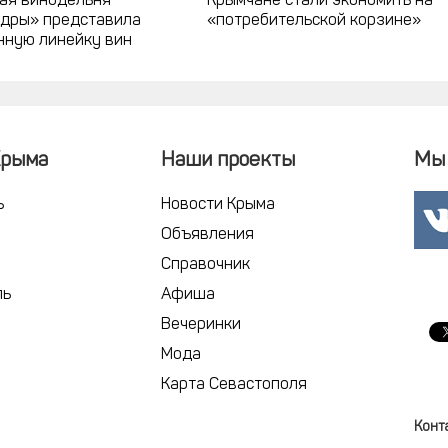
ая винодельня
Крымчане стали экономить на
дры» представила
«потребительской корзине»
нную линейку вин
Крыма
Наши проекты
Мы 
ь
Новости Крыма
Объявления
Справочник
ль
Афиша
Вечеринки
Мода
Карта Севастополя
Конт