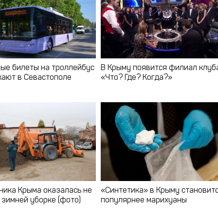
ые билеты на троллейбус
В Крыму появится филиал клуб
ают в Севастополе
«Что? Где? Когда?»
ника Крыма оказалась не
«Синтетика» в Крыму становит
 зимней уборке (фото)
популярнее марихуаны