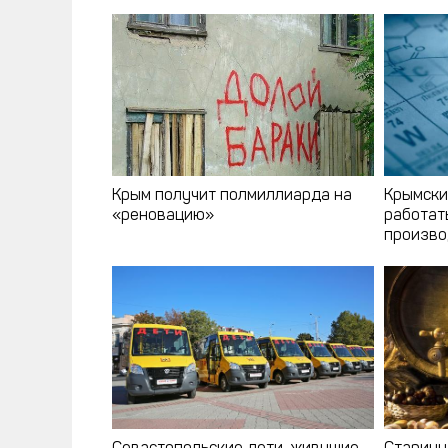
Крым получит полмиллиарда на
Крымски
«реновацию»
работат
произво