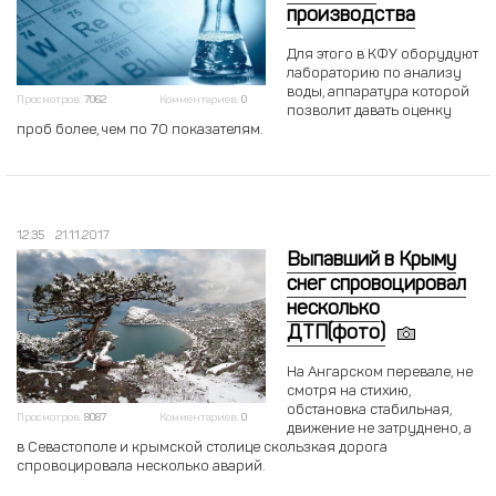
производства
Для этого в КФУ оборудуют
лабораторию по анализу
воды, аппаратура которой
Просмотров:
7062
Комментариев:
0
позволит давать оценку
проб более, чем по 70 показателям.
12:35
21.11.2017
Выпавший в Крыму
снег спровоцировал
несколько
ДТП(фото)
На Ангарском перевале, не
смотря на стихию,
обстановка стабильная,
Просмотров:
8087
Комментариев:
0
движение не затруднено, а
в Севастополе и крымской столице скользкая дорога
спровоцировала несколько аварий.