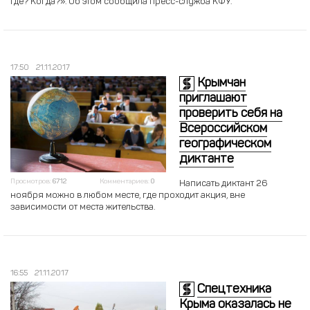
Где? Когда?». Об этом сообщила пресс-служба КФУ.
17:50
21.11.2017
Крымчан
приглашают
проверить себя на
Всероссийском
географическом
диктанте
Просмотров:
6712
Комментариев:
0
Написать диктант 26
ноября можно в любом месте, где проходит акция, вне
зависимости от места жительства.
16:55
21.11.2017
Спецтехника
Крыма оказалась не