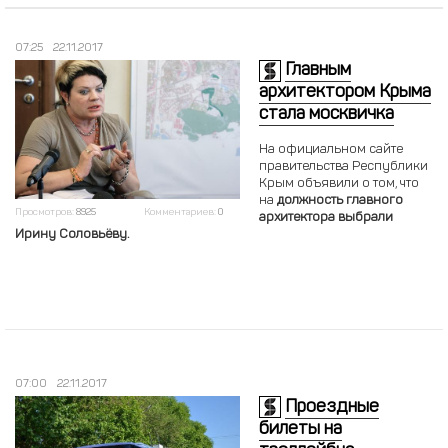
07:25
22.11.2017
Главным
архитектором Крыма
стала москвичка
На официальном сайте
правительства Республики
Крым объявили о том, что
на
должность главного
Просмотров:
8925
Комментариев:
0
архитектора выбрали
Ирину Соловьёву.
07:00
22.11.2017
Проездные
билеты на