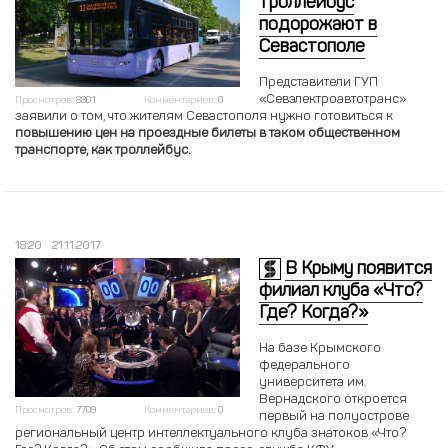
троллейбус
подорожают в
Севастополе
Представители ГУП
«Севэлектроавтотранс»
Просмотров:
8801
Комментариев:
0
заявили о том, что жителям Севастополя нужно готовиться к
повышению цен на проездные билеты в таком общественном
транспорте, как троллейбус.
18:20
21.11.2017
В Крыму появится
филиал клуба «Что?
Где? Когда?»
На базе Крымского
федерального
университета им.
Вернадского откроется
Просмотров:
7709
Комментариев:
0
первый на полуострове
региональный центр интеллектуального клуба знатоков «Что?