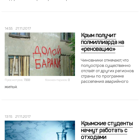
14:55
21.11.2017
Крым получит
полмиллиарда на
«реновацию»
Чиновники отмечают, что
полуостров существенно
отстаёт от других регионов
страны по программе
Просмотров:
7333
Комментариев:
0
расселения аварийного
жилья.
13:15
21.11.2017
Крымские студенты
начнут работать с
отходами