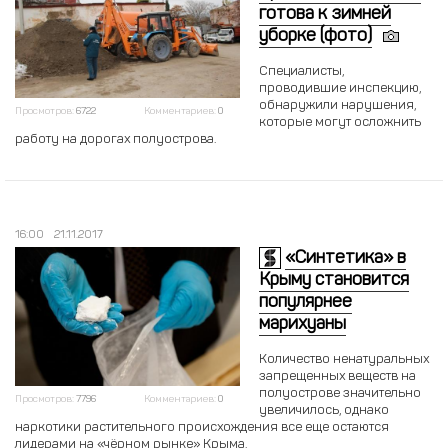
готова к зимней
уборке (фото)
Специалисты,
проводившие инспекцию,
обнаружили нарушения,
Просмотров:
6722
Комментариев:
0
которые могут осложнить
работу на дорогах полуострова.
16:00
21.11.2017
«Синтетика» в
Крыму становится
популярнее
марихуаны
Количество ненатуральных
запрещенных веществ на
полуострове значительно
Просмотров:
7796
Комментариев:
0
увеличилось, однако
наркотики растительного происхождения все еще остаются
лидерами на «чёрном рынке» Крыма.