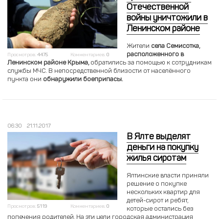
Отечественной
войны уничтожили в
Ленинском районе
Жители
села Семисотка,
расположенного в
Просмотров:
4475
Комментариев:
0
Ленинском районе Крыма,
обратились за помощью к сотрудникам
службы МЧС. В непосредственной близости от населённого
пункта они
обнаружили боеприпасы.
06:30
21.11.2017
В Ялте выделят
деньги на покупку
жилья сиротам
Ялтинские власти приняли
решение о покупке
нескольких квартир для
детей-сирот и ребят,
Просмотров:
5119
Комментариев:
0
которые остались без
попечения родителей. На эти цели городская администрация