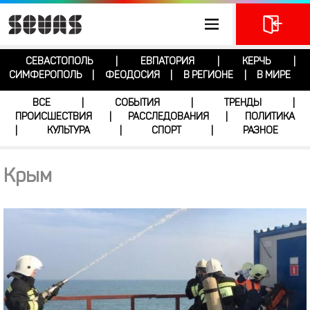
СЕВАСТОПОЛЬ
ЕВПАТОРИЯ
КЕРЧЬ
|
|
|
СИМФЕРОПОЛЬ
ФЕОДОСИЯ
В РЕГИОНЕ
В МИРЕ
|
|
|
ВСЕ
СОБЫТИЯ
ТРЕНДЫ
|
|
|
ПРОИСШЕСТВИЯ
РАССЛЕДОВАНИЯ
ПОЛИТИКА
|
|
КУЛЬТУРА
СПОРТ
РАЗНОЕ
|
|
|
Крым