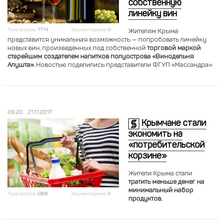
собственную
линейку вин
Просмотров:
7714
Комментариев:
0
Жителям Крыма
представится уникальная возможность — попробовать линейку
новых вин, произведённых под собственной
торговой маркой
старейшим создателем напитков полуострова «Винодельня
Алушта».
Новостью поделились представители ФГУП «Массандра».
09:20
21.11.2017
Крымчане стали
экономить на
«потребительской
корзине»
Жители Крыма стали
тратить меньше денег на
минимальный набор
Просмотров:
5808
Комментариев:
0
продуктов.