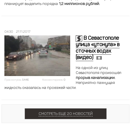
планирует выделить порядка
1,2 миллионов рублей.
04:30
21.11.2017
В Севастополе
улица «утонула» в
сточных водах
(видео)
На одной из улиц
Севастополя произошёл
прорыв канализации.
Просмотров:
5446
Комментариев:
0
Неприятно пахнущая
жидкость оказалась на проезжей части.
СМОТРЕТЬ ЕЩЕ 20 НОВОСТЕЙ