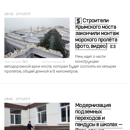
09:05
21.11.2017
Строители
Крымского моста
закончили монтаж
морского пролёта
(фото, видео)
Речь идет о части
конструкции
Просмотров:
7551
Комментариев:
0
автодорожной арки моста, которая будет состоять из четырёх
пролётов, общей длиной в 6 километров.
08:40
21.11.2017
Модернизация
подземных
переходов и
пандусы в школах —