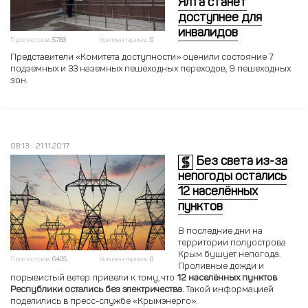
Ялта станет
доступнее для
инвалидов
Просмотров:
5783
Комментариев:
0
Представители «Комитета доступности» оценили состояние 7
подземных и 33 наземных пешеходных переходов, 9 пешеходных
зон.
08:13
21.11.2017
Без света из-за
непогоды остались
12 населённых
пунктов
В последние дни на
территории полуострова
Крым бушует непогода.
Просмотров:
6405
Комментариев:
0
Проливные дожди и
порывистый ветер привели к тому, что
12 населённых пунктов
Республики остались без электричества.
Такой информацией
поделились в пресс-службе «Крымэнерго».