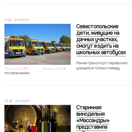
11:55
21.11.2017
Севастопольские
дети, живущие на
дачных участках,
смогут ездить на
школьных автобусах
Ранее транспорт перевозил
учащихся только между
Просмотров:
7471
Комментариев:
0
поселениями.
10:35
21.11.2017
Старинная
винодельня
«Массандры»
представила