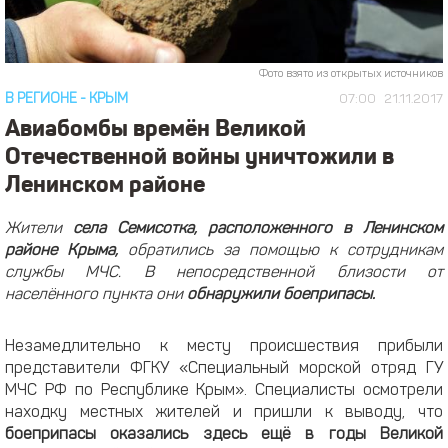
Фото взято из открытых источников
В РЕГИОНЕ
-
КРЫМ
07:00
21.11.2017
Авиабомбы времён Великой
Отечественной войны уничтожили в
Ленинском районе
Жители
села Семисотка, расположенного в Ленинском
районе Крыма,
обратились за помощью к сотрудникам
службы МЧС. В непосредственной близости от
населённого пункта они
обнаружили боеприпасы.
Незамедлительно к месту происшествия прибыли
представители ФГКУ «Специальный морской отряд ГУ
МЧС РФ по Республике Крым». Специалисты осмотрели
находку местных жителей и пришли к выводу, что
боеприпасы оказались здесь ещё в годы Великой