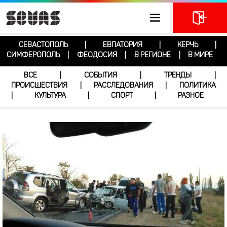
СЕВАСТОПОЛЬ
ЕВПАТОРИЯ
КЕРЧЬ
|
|
|
СИМФЕРОПОЛЬ
ФЕОДОСИЯ
В РЕГИОНЕ
В МИРЕ
|
|
|
ВСЕ
СОБЫТИЯ
ТРЕНДЫ
|
|
|
ПРОИСШЕСТВИЯ
РАССЛЕДОВАНИЯ
ПОЛИТИКА
|
|
КУЛЬТУРА
СПОРТ
РАЗНОЕ
|
|
|