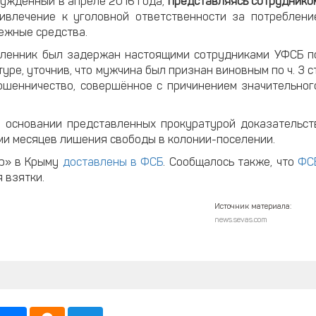
суждённый в апреле 2016 года,
представляясь сотруднико
ивлечение к уголовной ответственности за потреблени
нежные средства.
ленник был задержан настоящими сотрудниками УФСБ п
уре, уточнив, что мужчина был признан виновным по ч. 3 ст
мошенничество, совершённое с причинением значительног
 основании представленных прокуратурой доказательст
ми месяцев лишения свободы в колонии-поселении.
ир» в Крыму
доставлены в ФСБ
. Сообщалось также, что
ФС
 взятки.
Источник материала:
news.sevas.com