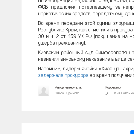
По информации надзорного ведомства, о
ФСБ
, предложил потерпевшему за непр
наркотических средств, передать ему де
Во время передачи этой суммы злоумыш
Республике Крым, как отметили в прокурат
30 и ч. 2 ст. 159 УК РФ (покушение на 
ущерба гражданину).
Киевский районный суд Симферополя на
назначил виновному наказание в виде се
Напомним, лидеры ячейки «Хизб ут-Тахр
задержала прокурора
во время получения
Автор материала:
Корректор:
Ольга Сурикова
Юлия Савенко