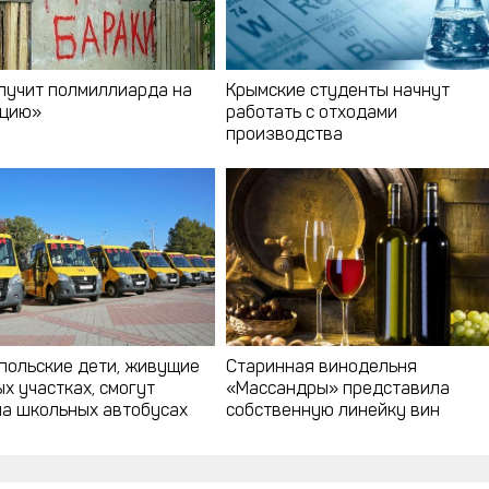
лучит полмиллиарда на
Крымские студенты начнут
ацию»
работать с отходами
производства
польские дети, живущие
Старинная винодельня
х участках, смогут
«Массандры» представила
на школьных автобусах
собственную линейку вин