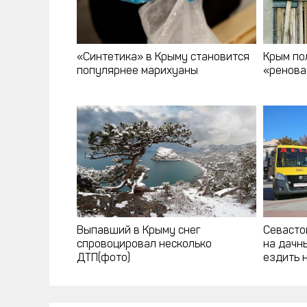
«Синтетика» в Крыму становится
Крым по
популярнее марихуаны
«ренов
Выпавший в Крыму снег
Севасто
спровоцировал несколько
на дачны
ДТП(фото)
ездить 