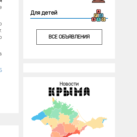
м
е
Для детей
о
.
ВСЕ ОБЪЯВЛЕНИЯ
о
в
Б
Новости