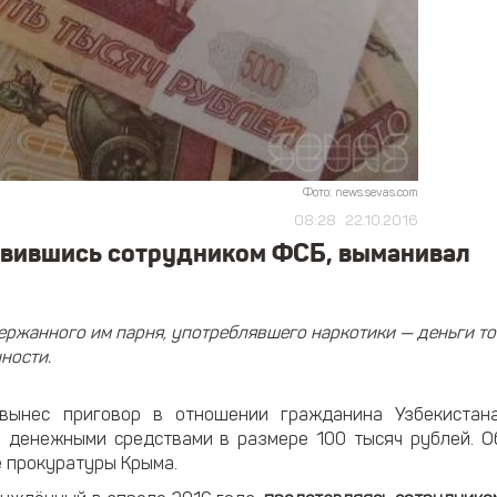
Фото: news.sevas.com
08:28
22.10.2016
авившись сотрудником ФСБ, выманивал
ержанного им парня, употреблявшего наркотики — деньги то
ности.
вынес приговор в отношении гражданина Узбекистана
 денежными средствами в размере 100 тысяч рублей. О
е прокуратуры Крыма.