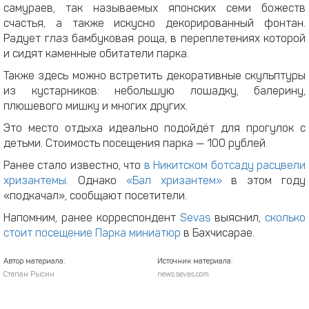
самураев, так называемых японских семи божеств
счастья, а также искусно декорированный фонтан.
Радует глаз бамбуковая роща, в переплетениях которой
и сидят каменные обитатели парка.
Также здесь можно встретить декоративные скульптуры
из кустарников: небольшую лошадку, балерину,
плюшевого мишку и многих других.
Это место отдыха идеально подойдёт для прогулок с
детьми. Стоимость посещения парка — 100 рублей.
Ранее стало известно, что
в Никитском ботсаду расцвели
хризантемы
. Однако
«Бал хризантем»
в этом году
«подкачал», сообщают посетители.
Напомним, ранее корреспондент
Sevas
выяснил,
сколько
стоит посещение Парка миниатюр
в Бахчисарае.
Автор материала:
Источник материала:
Степан Рысин
news.sevas.com