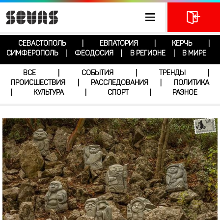
СЕВАСТОПОЛЬ
ЕВПАТОРИЯ
КЕРЧЬ
|
|
|
СИМФЕРОПОЛЬ
ФЕОДОСИЯ
В РЕГИОНЕ
В МИРЕ
|
|
|
ВСЕ
СОБЫТИЯ
ТРЕНДЫ
|
|
|
ПРОИСШЕСТВИЯ
РАССЛЕДОВАНИЯ
ПОЛИТИКА
|
|
КУЛЬТУРА
СПОРТ
РАЗНОЕ
|
|
|