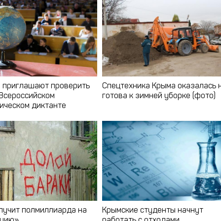
 приглашают проверить
Спецтехника Крыма оказалась 
 Всероссийском
готова к зимней уборке (фото)
ическом диктанте
лучит полмиллиарда на
Крымские студенты начнут
ацию»
работать с отходами