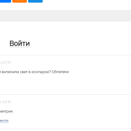
Войти
я 2015
 включила свет в зоопарке? Облетели
я 2015
лектрик
вится