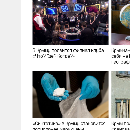
В Крыму появится филиал клуба
Крымчан
«Что? Где? Когда?»
себя на
географ
«Синтетика» в Крыму становится
Крым по
популярнее марихуаны
«ренов