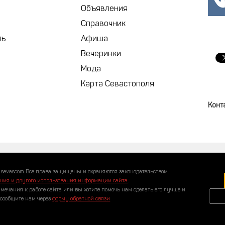
Объявления
Справочник
ль
Афиша
Вечеринки
Мода
Карта Севастополя
Конт
 sevascom Все права защищены и охраняются законодательством.
ния и другого использования информации сайта
.
амечания к работе сайта или вы хотите помочь нам сделать его лучше и
 сообщите нам через
форму обратной связи