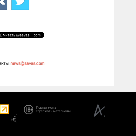
акты:
news@sevas.com
Портал может
содержать материалы