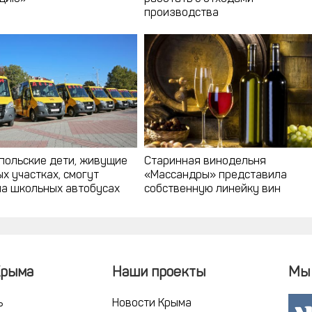
производства
польские дети, живущие
Старинная винодельня
х участках, смогут
«Массандры» представила
на школьных автобусах
собственную линейку вин
Крыма
Наши проекты
Мы 
ь
Новости Крыма