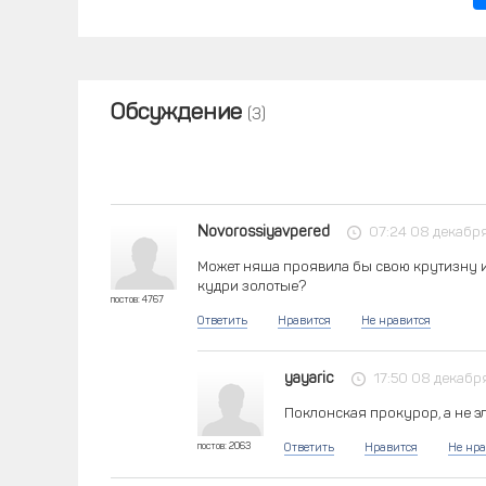
Обсуждение
(3)
Novorossiyavpered
07:24 08 декабр
Может няша проявила бы свою крутизну и
кудри золотые?
постов: 4767
Ответить
Нравится
Не нравится
yayaric
17:50 08 декабр
Поклонская прокурор, а не э
постов: 2063
Ответить
Нравится
Не нра