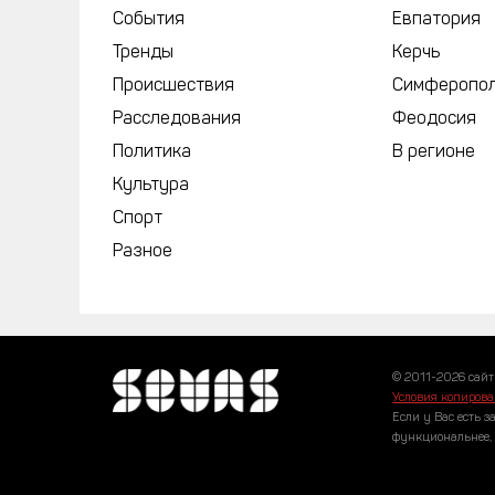
События
Евпатория
Тренды
Керчь
Происшествия
Симферопо
Расследования
Феодосия
Политика
В регионе
Культура
Спорт
Разное
© 2011-2026 сайт
Условия копирова
Если у Вас есть з
функциональнее,