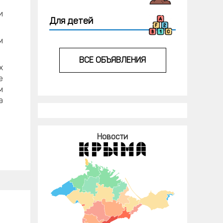
и
Для детей
м
ВСЕ ОБЪЯВЛЕНИЯ
х
е
м
а
Новости