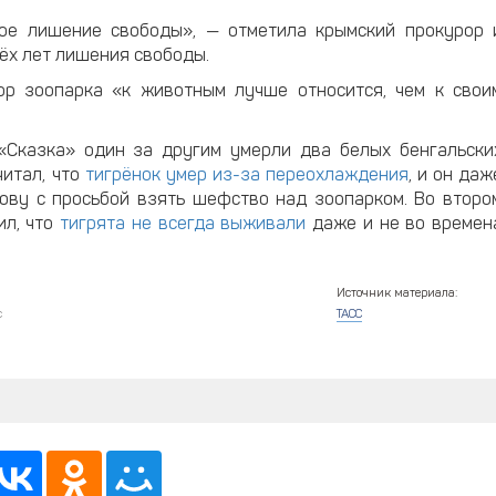
ое лишение свободы», — отметила крымский прокурор 
рёх лет лишения свободы.
ор зоопарка «к животным лучше относится, чем к свои
 «Сказка» один за другим умерли два белых бенгальски
читал, что
тигрёнок умер из-за переохлаждения
, и он даж
ову с просьбой взять шефство над зоопарком. Во второ
ил, что
тигрята не всегда выживали
даже и не во времен
Источник материала:
с
ТАСС