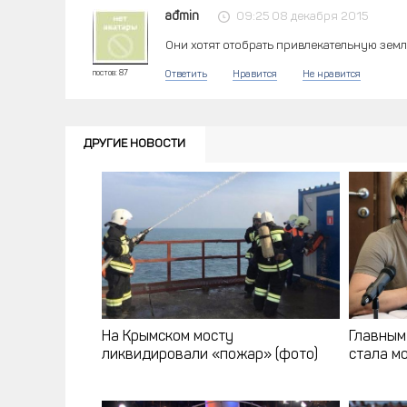
ađmin
09:25 08 декабря 2015
Они хотят отобрать привлекательную зем
постов: 87
Ответить
Нравится
Не нравится
ДРУГИЕ НОВОСТИ
На Крымском мосту
Главным
ликвидировали «пожар» (фото)
стала м