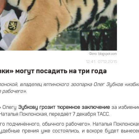
Фото: blogspot.com
12:41
07.12.2015
ки» могут посадить на три года
онской, владелец ялтинского зоопарка Олег Зубков «изби
 рабочего».
» Олегу
Зубкову грозит тюремное заключение
за избиени
Наталья Поклонская, передаёт 7 декабря ТАСС.
его подчинённого, обычного рабочего». Наталья Поклонска
судебные прения уже состоялись, и вскоре будет вынесе