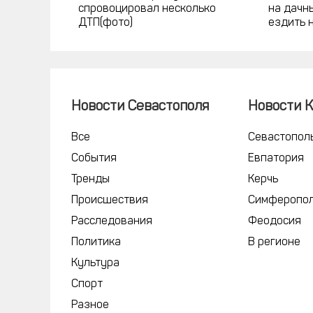
спровоцировал несколько
на дачны
ДТП(фото)
ездить 
Новости Севастополя
Новости 
Все
Севастопол
События
Евпатория
Тренды
Керчь
Происшествия
Симферопо
Расследования
Феодосия
Политика
В регионе
Культура
Спорт
Разное