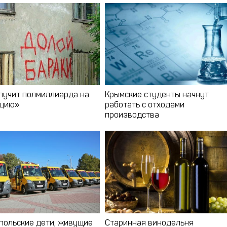
лучит полмиллиарда на
Крымские студенты начнут
ацию»
работать с отходами
производства
польские дети, живущие
Старинная винодельня