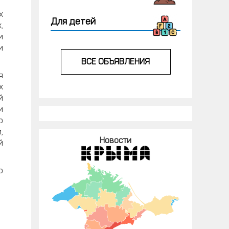
х
Для детей
,
и
и
ВСЕ ОБЪЯВЛЕНИЯ
я
х
й
и
о
,
Новости
й
о