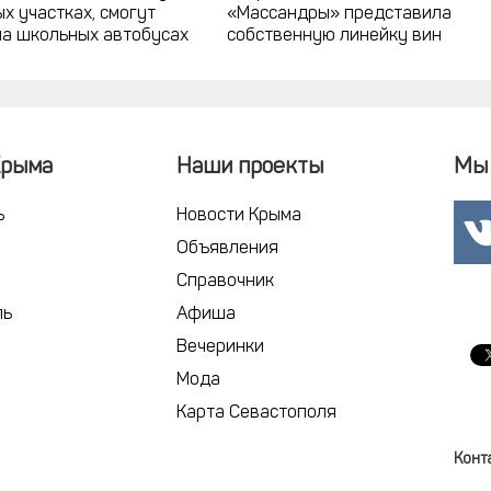
х участках, смогут
«Массандры» представила
на школьных автобусах
собственную линейку вин
Крыма
Наши проекты
Мы 
ь
Новости Крыма
Объявления
Справочник
ль
Афиша
Вечеринки
Мода
Карта Севастополя
Конт