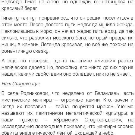
медведю было не любо, но однажды он наткнулся на
красивый берег.
Гиганту так тут понравилось, что он решил поселиться в
этом месте. После долгого пути медведя мучила жажда.
Наклонившись к морю, он начал жадно пить воду, да так
сильно, что разозлил морского бога, который превратил
мишку в камень. Легенда красивая, но всё же похожа на
романтичную сказку.
А ещё, по поверью, где-то на спине «мишки» растёт
магическое дерево. Но, поскольку его никто до сих пор не
нашёл, какими свойствами оно обладает, никто не знает.
Наш Стоунхендж
В селе Родниковом, что недалеко от Балаклавы, есть
мистические менгиры — огромные камни. Кто, зачем и
когда их поставил — тайна, покрытая мраком. Учёные
называют их памятником мегалитической культуры, а
наши туристы — «Крымским Стоунхенджем», но
исследования лозоходцев показали, что менгиры словно
обвиты энергетической лентой, уходящей в небо.