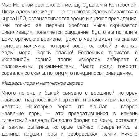
Мыс Меганом расположен между Судаком и Коктебелем.
Люди здесь не живут — не решаются. Здесь сбиваются с
курса НЛО, останавливается время и гуляют привидения.
Как только за первым хребтом мыса скрывается
цивилизация, появляется ощущение, будто вы попали в
доисторические времена. Туристы часто видят на скалах
призрак мальчика, который зовёт за собой в чёрные
воды моря. Здесь опасно! Беспечных туристов с
«козлиной» горной тропы «скорая» забирает с
поломанными руками-ногами. Часто люди говорят:
сорвался со скалы, потому что почудилось привидение…
Медведь-гора и магическое дерево
Много легенд и былей связано с вершиной, которая
нависает над посёлком Партенит и знаменитым лагерем
«Артек». Некоторые верят, что Аю-Даг — второе
название горы, — это превратившийся в камень
гигантский медведь. Он долго бродил по Крыму, оставлял
в земле рытвины, которые сейчас превратились в
долины, крушил горы и разбрасывал камни. Ничего