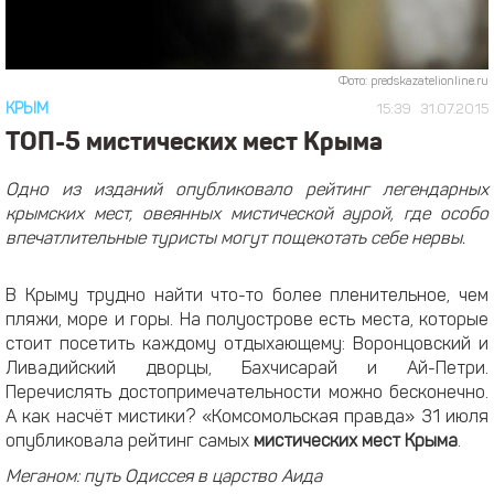
Фото: predskazatelionline.ru
КРЫМ
15:39
31.07.2015
ТОП-5 мистических мест Крыма
Одно из изданий опубликовало рейтинг легендарных
крымских мест, овеянных мистической аурой, где особо
впечатлительные туристы могут пощекотать себе нервы.
В Крыму трудно найти что-то более пленительное, чем
пляжи, море и горы. На полуострове есть места, которые
стоит посетить каждому отдыхающему: Воронцовский и
Ливадийский дворцы, Бахчисарай и Ай-Петри.
Перечислять достопримечательности можно бесконечно.
А как насчёт мистики? «Комсомольская правда» 31 июля
опубликовала рейтинг самых
мистических мест Крыма
.
Меганом: путь Одиссея в царство Аида